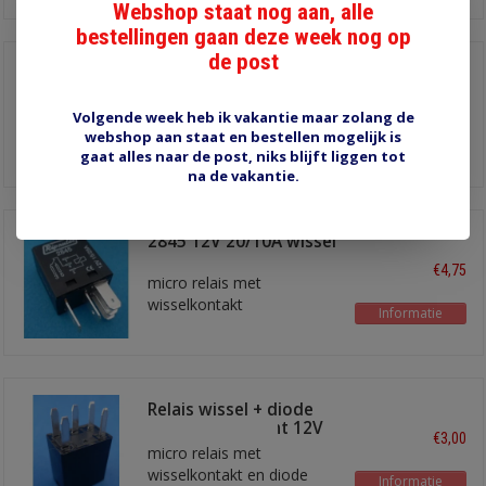
Webshop staat nog aan, alle
bestellingen gaan deze week nog op
de post
Microrelais wissel
10/20A 12V Hella
€3,90
micro relais met
Volgende week heb ik vakantie maar zolang de
webshop aan staat en bestellen mogelijk is
wisselkontakt en
Informatie
gaat alles naar de post, niks blijft liggen tot
weerstand parallel aan de
na de vakantie.
spoel
2845 12V 20/10A wissel
€4,75
micro relais met
wisselkontakt
Informatie
Relais wissel + diode
ISO 280 footprint 12V
€3,00
micro relais met
wisselkontakt en diode
Informatie