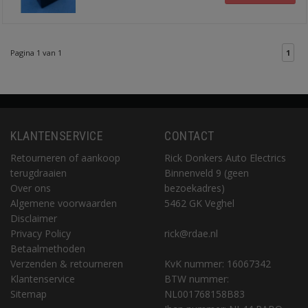
Pagina 1 van 1
1
KLANTENSERVICE
CONTACT
Retourneren of aankoop
Rick Donkers Auto Electrics
terugdraaien
Binnenveld 9 (geen
Over ons
bezoekadres)
Algemene voorwaarden
5462 GK Veghel
Disclaimer
Privacy Policy
rick@rdae.nl
Betaalmethoden
Verzenden & retourneren
KvK nummer: 16067342
Klantenservice
BTW nummer:
Sitemap
NL001768158B83