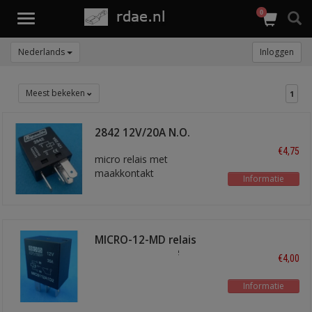
0
Toggle
navigation
Nederlands
Inloggen
Meest bekeken
1
2842 12V/20A N.O.
€4,75
micro relais met
maakkontakt
Informatie
MICRO-12-MD relais
maak met diode
€4,00
Informatie