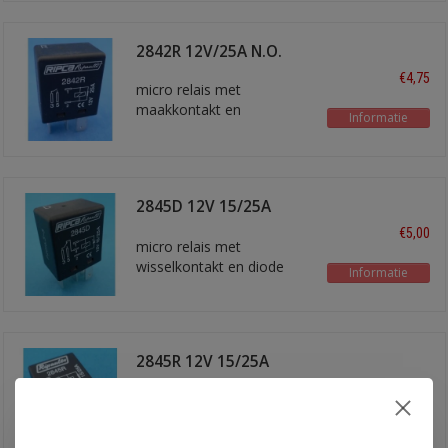
2842R 12V/25A N.O.
€4,75
micro relais met
maakkontakt en
Informatie
weerstand
2845D 12V 15/25A
wissel
€5,00
micro relais met
wisselkontakt en diode
Informatie
2845R 12V 15/25A
wissel
€4,75
micro relais met
wisselkontakt en
Informatie
weerstand