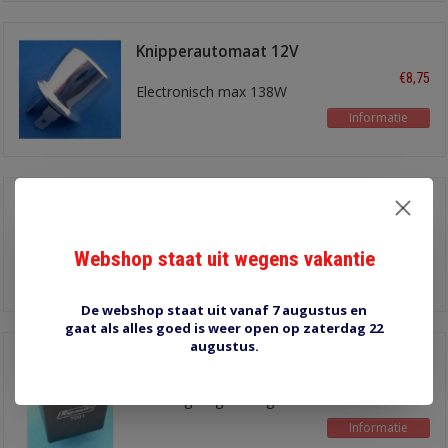
Knipperautomaat 12V
2-polig rond
€8,75
Electronisch max 138W
Informatie
160951
knipperautomaat 12V
€9,50
2-polig
Webshop staat uit wegens vakantie
zonder geluid
Informatie
De webshop staat uit vanaf 7 augustus en
gaat als alles goed is weer open op zaterdag 22
augustus.
7003 knipperautomaat
€19,30
aanhangersignalering
Informatie