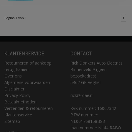
Pagina 1 van 1
1
KLANTENSERVICE
CONTACT
Retourneren of aankoop
Rick Donkers Auto Electrics
terugdraaien
Binnenveld 9 (geen
Over ons
bezoekadres)
Algemene voorwaarden
5462 GK Veghel
Disclaimer
Privacy Policy
rick@rdae.nl
Betaalmethoden
Verzenden & retourneren
KvK nummer: 16067342
Klantenservice
BTW nummer:
Sitemap
NL001768158B83
Iban nummer: NL44 RABO