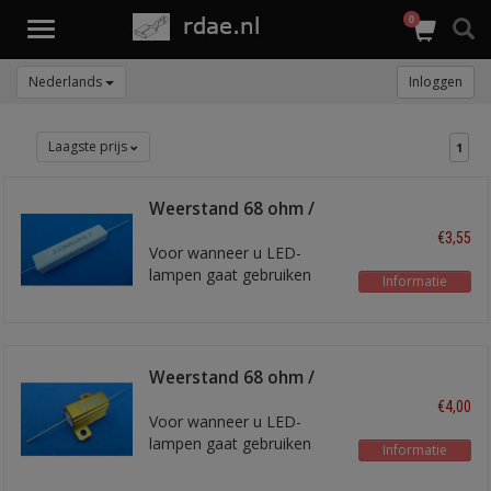
0
Toggle
navigation
Nederlands
Inloggen
Laagste prijs
1
Weerstand 68 ohm /
11W
€3,55
Voor wanneer u LED-
lampen gaat gebruiken
Informatie
Weerstand 68 ohm /
10W heatsink
€4,00
Voor wanneer u LED-
lampen gaat gebruiken
Informatie