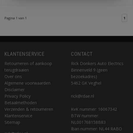
Pagina 1 van 1
1
KLANTENSERVICE
CONTACT
Retourneren of aankoop
Rick Donkers Auto Electrics
terugdraaien
Binnenveld 9 (geen
Over ons
bezoekadres)
Algemene voorwaarden
5462 GK Veghel
Disclaimer
Privacy Policy
rick@rdae.nl
Betaalmethoden
Verzenden & retourneren
KvK nummer: 16067342
Klantenservice
BTW nummer:
Sitemap
NL001768158B83
Iban nummer: NL44 RABO