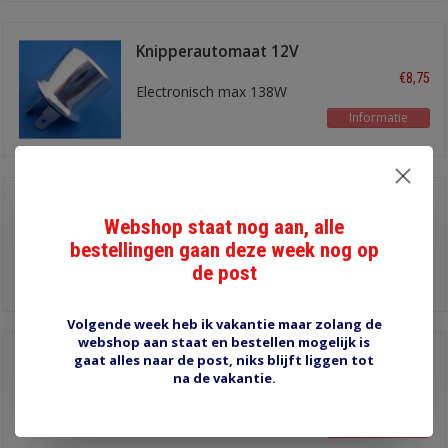
Knipperautomaat 12V
2-polig rond
€8,75
Electronisch max 138W
Informatie
Weerstand 68 ohm /
10W heatsink
Webshop staat nog aan, alle
€4,00
Voor wanneer u LED-
bestellingen gaan deze week nog op
lampen gaat gebruiken
de post
Informatie
Volgende week heb ik vakantie maar zolang de
webshop aan staat en bestellen mogelijk is
gaat alles naar de post, niks blijft liggen tot
Weerstand 68 ohm /
11W
na de vakantie.
€3,55
Voor wanneer u LED-
lampen gaat gebruiken
Informatie