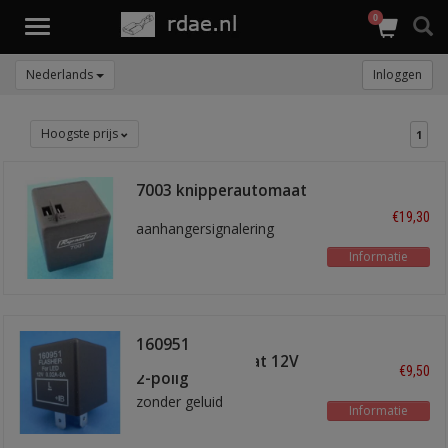
0
Toggle
navigation
Nederlands
Inloggen
Hoogste prijs
1
7003 knipperautomaat
€19,30
aanhangersignalering
Informatie
160951
knipperautomaat 12V
€9,50
2-polig
zonder geluid
Informatie