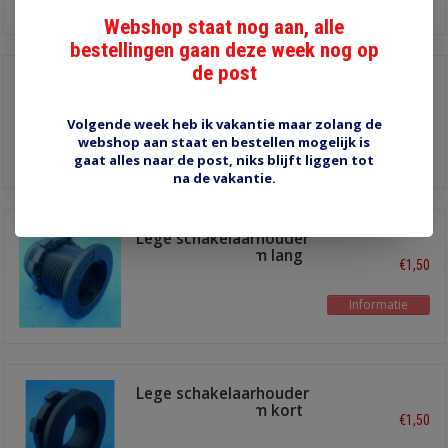
Webshop staat nog aan, alle
bestellingen gaan deze week nog op
de post
Inbouwraam 3-voudig
USB-I-3V
€1,50
Volgende week heb ik vakantie maar zolang de
webshop aan staat en bestellen mogelijk is
Informatie
gaat alles naar de post, niks blijft liggen tot
na de vakantie.
Lege schakelaarhouder
voor inbouwraam lang
€1,50
Informatie
Lege schakelaarhouder
voor inbouwraam kort
€1,50