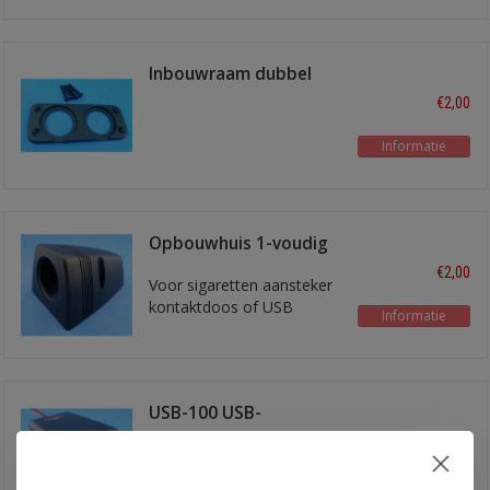
Inbouwraam dubbel
€2,00
Informatie
Opbouwhuis 1-voudig
€2,00
Voor sigaretten aansteker
kontaktdoos of USB
Informatie
aansluiting
USB-100 USB-
laadaansluiting
€2,00
5V / 2A
Informatie