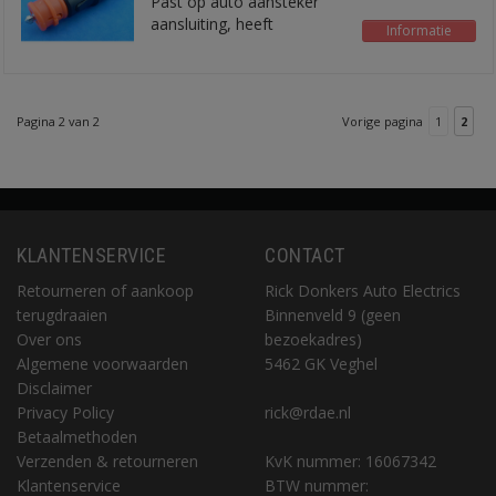
Past op auto aansteker
aansluiting, heeft
Informatie
ingeboude glaszekering
5x20 mm
Pagina 2 van 2
Vorige pagina
1
2
KLANTENSERVICE
CONTACT
Retourneren of aankoop
Rick Donkers Auto Electrics
terugdraaien
Binnenveld 9 (geen
Over ons
bezoekadres)
Algemene voorwaarden
5462 GK Veghel
Disclaimer
Privacy Policy
rick@rdae.nl
Betaalmethoden
Verzenden & retourneren
KvK nummer: 16067342
Klantenservice
BTW nummer: