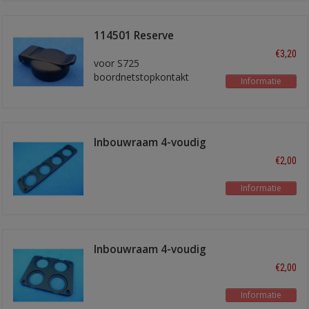
114501 Reserve
klapdeksel
€3,20
voor S725
boordnetstopkontakt
Informatie
Inbouwraam 4-voudig
USB-I-4V
€2,00
Informatie
Inbouwraam 4-voudig
USB-I-2x2
€2,00
Informatie