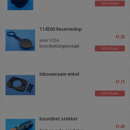
Informatie
114500 Reservedop
€1,20
voor S724
boordnetstopkontakt
Informatie
Inbouwraam enkel
€1,15
Informatie
boordnet stekker
bouwpakket
€1,00