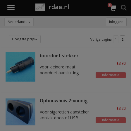
0
Toggle
navigation
Nederlands
Inloggen
Hoogste prijs
Vorige pagina
1
2
boordnet stekker
€3,90
voor kleinere maat
boordnet aansluiting
Informatie
Opbouwhuis 2-voudig
€3,20
Voor sigaretten aansteker
kontaktdoos of USB
Informatie
aansluiting