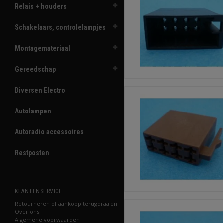
Relais + houders
Schakelaars, controlelampjes
Montagemateriaal
Gereedschap
Diversen Electro
Autolampen
Autoradio accessoires
Restposten
KLANTENSERVICE
Retourneren of aankoop terugdraaien
Over ons
Algemene voorwaarden