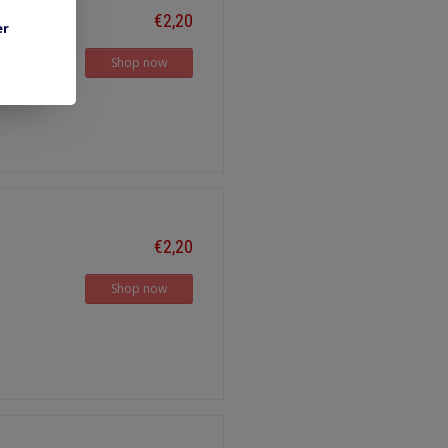
€2,20
er
Shop now
€2,20
Shop now