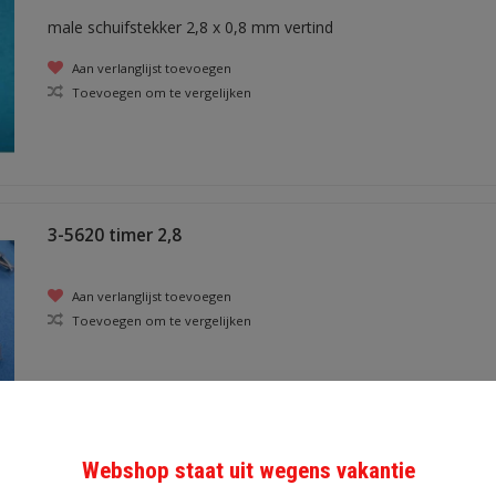
male schuifstekker 2,8 x 0,8 mm vertind
Aan verlanglijst toevoegen
Toevoegen om te vergelijken
3-5620 timer 2,8
Aan verlanglijst toevoegen
Toevoegen om te vergelijken
Webshop staat uit wegens vakantie
3-8022-s female mikro timerkontakt