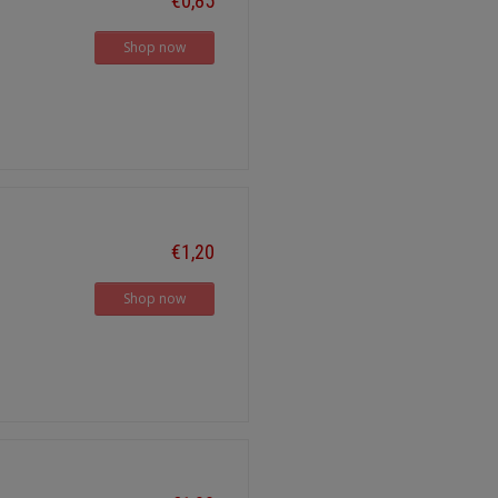
€0,85
Shop now
€1,20
Shop now