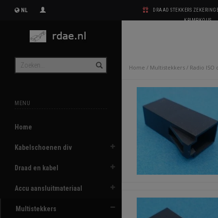
NL
DRAAD STEKKERS ZEKERIN
KRIMPKOUS
Home
/
Multistekkers
/
Radio ISO 
MENU
Home
Kabelschoenen div
Draad en kabel
Accu aansluitmateriaal
Multistekkers