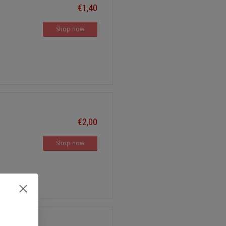
€1,40
Shop now
€2,00
Shop now