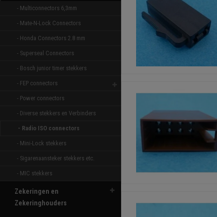
- Multiconnectors 6,3mm 
- Mate-N-Lock Connectors 
- Honda Connectors 2.8 mm 
- Superseal Connectors 
- Bosch junior timer stekkers 
- FEP connectors 
- Power connectors 
- Diverse stekkers en Verbinders 
- Radio ISO connectors 
- Mini-Lock stekkers 
- Sigarenaansteker stekkers etc. 
- MIC stekkers 
Zekeringen en
Zekeringhouders