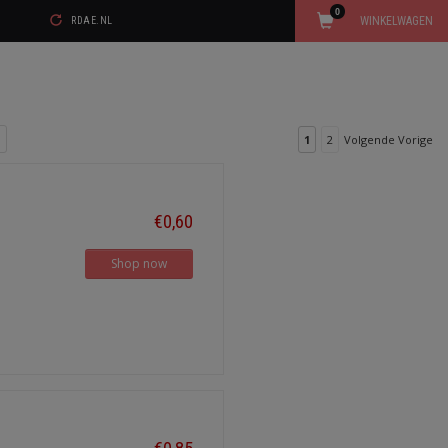
0
WINKELWAGEN
RDAE.NL
1
2
Volgende Vorige
€0,60
Shop now