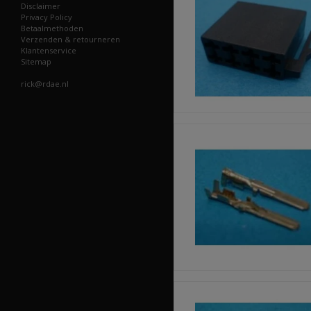
Disclaimer
Privacy Policy
Betaalmethoden
Verzenden & retourneren
Klantenservice
Sitemap
rick@rdae.nl