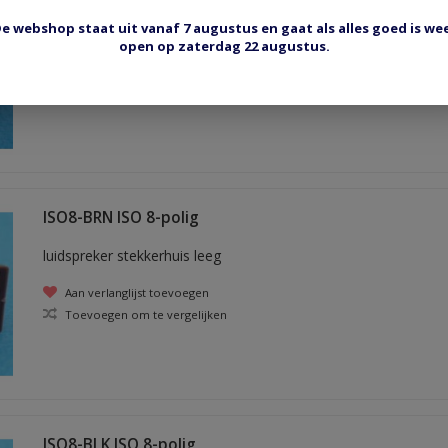
e webshop staat uit vanaf 7 augustus en gaat als alles goed is we
open op zaterdag 22 augustus.
Aan verlanglijst toevoegen
Toevoegen om te vergelijken
ISO8-BRN ISO 8-polig
luidspreker stekkerhuis leeg
Aan verlanglijst toevoegen
Toevoegen om te vergelijken
ISO8-BLK ISO 8-polig