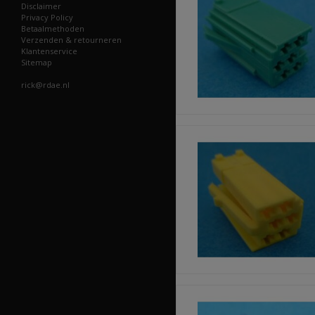
Disclaimer
Privacy Policy
Betaalmethoden
Verzenden & retourneren
Klantenservice
Sitemap
rick@rdae.nl