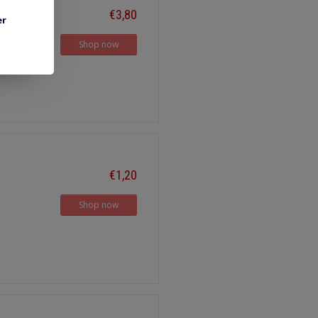
€3,80
er
Shop now
€1,20
Shop now