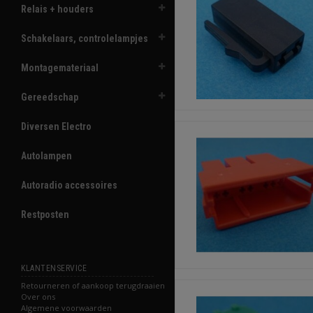
Relais + houders
Schakelaars, controlelampjes
Montagemateriaal
Gereedschap
Diversen Electro
Autolampen
Autoradio accessoires
Restposten
KLANTENSERVICE
Retourneren of aankoop terugdraaien
Over ons
Algemene voorwaarden