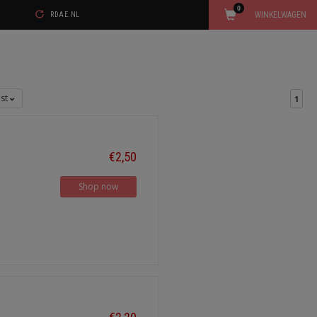
0
WINKELWAGEN
RDAE.NL
jst
1
€2,50
Shop now