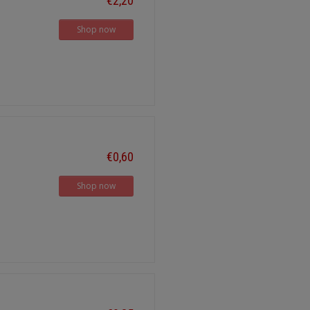
€2,20
Shop now
€0,60
Shop now