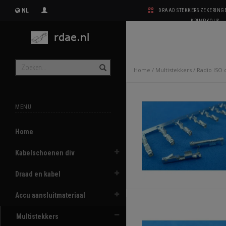
NL
DRAAD STEKKERS ZEKERIN
KRIMPKOUS
Home
/
Multistekkers
/
Radio ISO 
MENU
Home
Kabelschoenen div
Draad en kabel
Accu aansluitmateriaal
Multistekkers