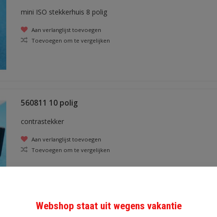
mini ISO stekkerhuis 8 polig
Aan verlanglijst toevoegen
Toevoegen om te vergelijken
560811 10 polig
contrastekker
Aan verlanglijst toevoegen
Toevoegen om te vergelijken
Webshop staat uit wegens vakantie
560810 10 polig rood