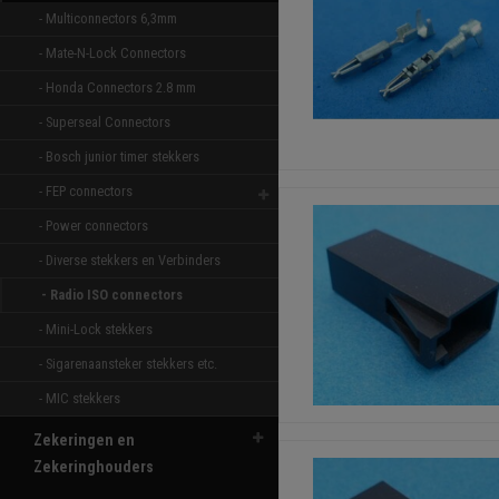
- Multiconnectors 6,3mm 
- Mate-N-Lock Connectors 
- Honda Connectors 2.8 mm 
- Superseal Connectors 
- Bosch junior timer stekkers 
- FEP connectors 
- Power connectors 
- Diverse stekkers en Verbinders 
- Radio ISO connectors 
- Mini-Lock stekkers 
- Sigarenaansteker stekkers etc. 
- MIC stekkers 
Zekeringen en
Zekeringhouders