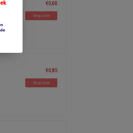
eek
€0,60
Shop now
en
 de
€0,85
Shop now