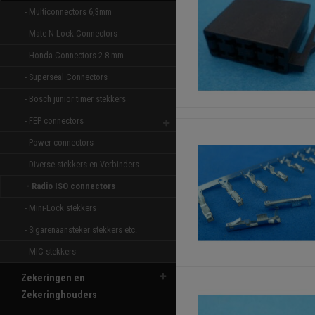
- Multiconnectors 6,3mm 
- Mate-N-Lock Connectors 
- Honda Connectors 2.8 mm 
- Superseal Connectors 
- Bosch junior timer stekkers 
- FEP connectors 
- Power connectors 
- Diverse stekkers en Verbinders 
- Radio ISO connectors 
- Mini-Lock stekkers 
- Sigarenaansteker stekkers etc. 
- MIC stekkers 
Zekeringen en
Zekeringhouders