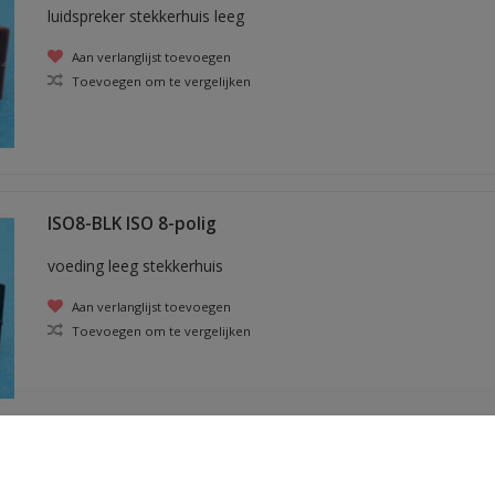
luidspreker stekkerhuis leeg
Aan verlanglijst toevoegen
Toevoegen om te vergelijken
ISO8-BLK ISO 8-polig
voeding leeg stekkerhuis
Aan verlanglijst toevoegen
Toevoegen om te vergelijken
ISO2-M 2 polig