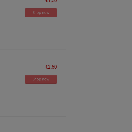
€1,20
Shop now
€2,50
Shop now