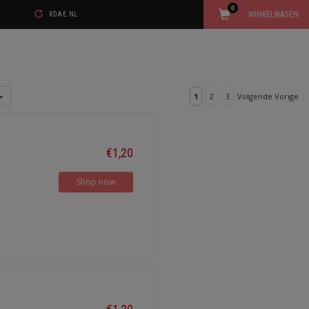
0
WINKELWAGEN
RDAE.NL
1
2
3
Volgende Vorige
€1,20
Shop now