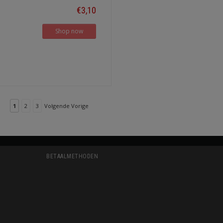
€3,10
Shop now
1
2
3
Volgende Vorige
BETAALMETHODEN