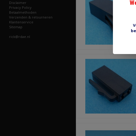
We
Disclaimer
Privacy Policy
Betaalmethoden
Verzenden & retourneren
Klantenservice
V
Sitemap
be
rick@rdae.nl