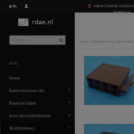
NL
DRAAD STEKKERS ZEKERIN
KRIMPKOUS
Home
/
Multistekkers
/
Radio ISO 
MENU
Home
Kabelschoenen div
Draad en kabel
Accu aansluitmateriaal
Multistekkers