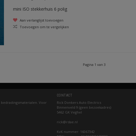
mini ISO stekkerhuis 6 polig
Aan verlanglijst toevoegen
Toevoegen om te vergelijken
Pagina 1 van 3
CONTACT
 bedradingsmaterialen. Voor
Rick Donkers Auto Electrics
Binnenveld 9 (geen bezoekadres)
5462 GK Veghel
rick@rdae.nl
KvK nummer: 16067342