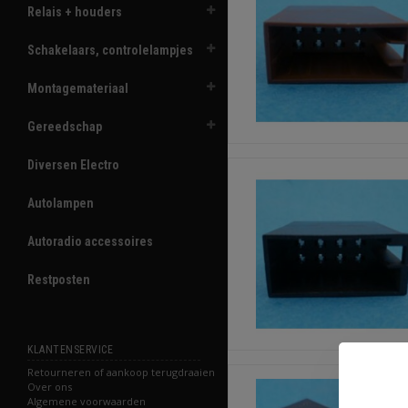
Relais + houders
Schakelaars, controlelampjes
Montagemateriaal
Gereedschap
Diversen Electro
Autolampen
Autoradio accessoires
Restposten
KLANTENSERVICE
Retourneren of aankoop terugdraaien
Over ons
Algemene voorwaarden