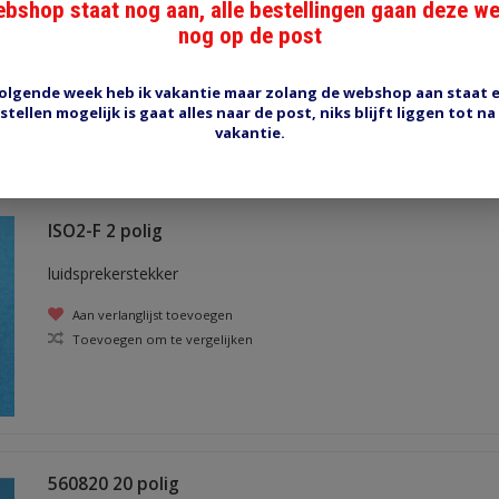
bshop staat nog aan, alle bestellingen gaan deze w
luidsprekercontrastekker
nog op de post
Aan verlanglijst toevoegen
Toevoegen om te vergelijken
olgende week heb ik vakantie maar zolang de webshop aan staat 
stellen mogelijk is gaat alles naar de post, niks blijft liggen tot na
vakantie.
ISO2-F 2 polig
luidsprekerstekker
Aan verlanglijst toevoegen
Toevoegen om te vergelijken
560820 20 polig