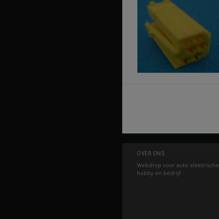
OVER ONS
Webshop voor auto elektrische
hobby en bedrijf.