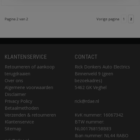
Pagina 2 van 2
Vorige pagina
1
2
KLANTENSERVICE
CONTACT
Retourneren of aankoop
Rick Donkers Auto Electrics
terugdraaien
Binnenveld 9 (geen
Over ons
bezoekadres)
Algemene voorwaarden
5462 GK Veghel
Disclaimer
Privacy Policy
rick@rdae.nl
Betaalmethoden
Verzenden & retourneren
KvK nummer: 16067342
Klantenservice
BTW nummer:
Sitemap
NL001768158B83
Iban nummer: NL44 RABO