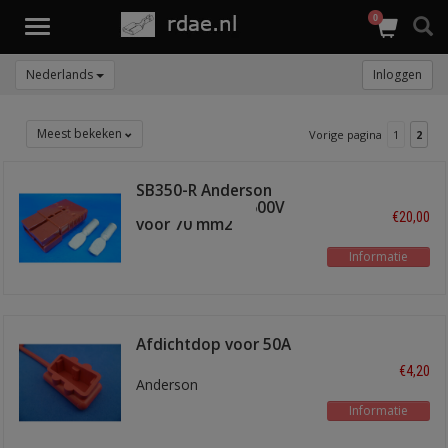
0
Toggle
navigation
Nederlands
Inloggen
Meest bekeken
Vorige pagina
1
2
SB350-R Anderson
stekker 350A - 600V
€20,00
voor 70 mm2
Informatie
Afdichtdop voor 50A
stekker rood
€4,20
Anderson
Informatie