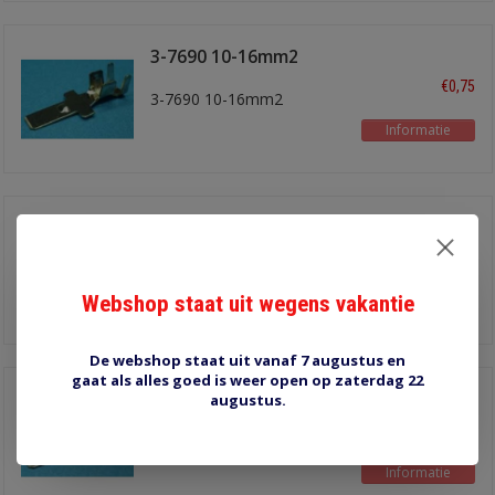
3-7690 10-16mm2
€0,75
3-7690 10-16mm2
Informatie
3-7685 6-8mm2
€0,70
3-7685 6-8mm2
Webshop staat uit wegens vakantie
Informatie
De webshop staat uit vanaf 7 augustus en
gaat als alles goed is weer open op zaterdag 22
3-7675 2.5-6mm2
augustus.
€0,70
3-7675 2.5-6mm2
Informatie