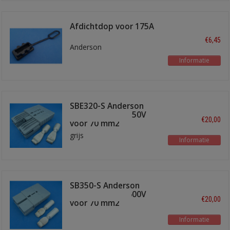
Afdichtdop voor 175A
stekker
€6,45
Anderson
Informatie
SBE320-S Anderson
stekker 320A - 150V
€20,00
voor 70 mm2
grijs
Informatie
SB350-S Anderson
stekker 350A - 600V
€20,00
voor 70 mm2
Informatie