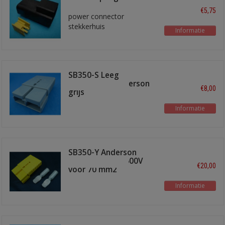
€5,75
power connector
stekkerhuis
Informatie
SB350-S Leeg
stekkerhuis Anderson
€8,00
grijs
Informatie
SB350-Y Anderson
stekker 350A - 600V
€20,00
voor 70 mm2
Informatie