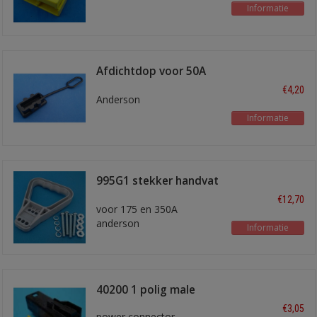
Informatie
Afdichtdop voor 50A
stekker
€4,20
Anderson
Informatie
995G1 stekker handvat
grijs
€12,70
voor 175 en 350A
anderson
Informatie
40200 1 polig male
€3,05
power connector