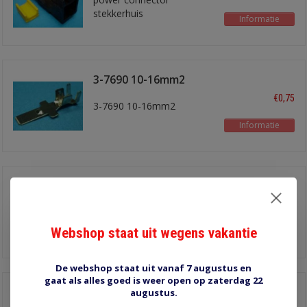
stekkerhuis
Informatie
3-7690 10-16mm2
€0,75
3-7690 10-16mm2
Informatie
3-7660 4-6mm2
€0,70
3-7660 4-6mm2
Webshop staat uit wegens vakantie
Informatie
De webshop staat uit vanaf 7 augustus en
gaat als alles goed is weer open op zaterdag 22
SB175 175A rood
augustus.