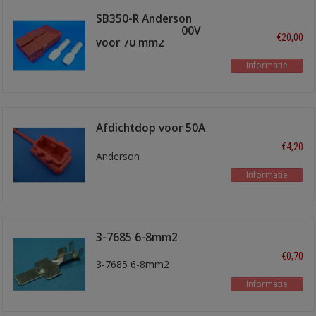
SB350-R Anderson
stekker 350A - 600V
€20,00
voor 70 mm2
Informatie
Afdichtdop voor 50A
stekker rood
€4,20
Anderson
Informatie
3-7685 6-8mm2
€0,70
3-7685 6-8mm2
Informatie