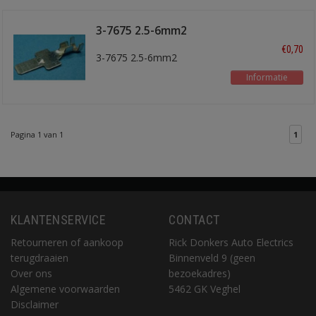
3-7675 2.5-6mm2
€0,70
3-7675 2.5-6mm2
Informatie
Pagina 1 van 1
1
KLANTENSERVICE
CONTACT
Retourneren of aankoop
Rick Donkers Auto Electrics
terugdraaien
Binnenveld 9 (geen
Over ons
bezoekadres)
Algemene voorwaarden
5462 GK Veghel
Disclaimer