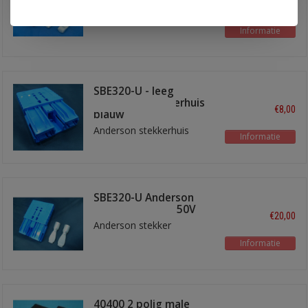
€13,10
KST Terminals (Anderson)
Informatie
SBE320-U - leeg
Anderson stekkerhuis
€8,00
blauw
Anderson stekkerhuis
Informatie
SBE320-U Anderson
stekker 320A - 150V
€20,00
Anderson stekker
Informatie
40400 2 polig male