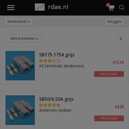
0
Toggle
navigation
Nederlands
Inloggen
Meest bekeken
1
SB175 175A grijs
€13,10
KS terminals (Anderson)
Informatie
SB50/6 50A grijs
€4,20
Anderson stekker
Informatie