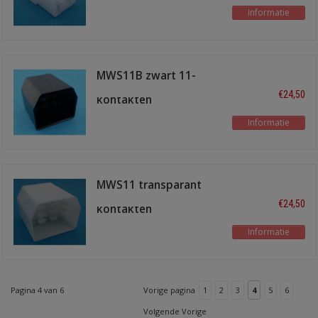
Informatie
MWS11B zwart 11-
polig voor male
€24,50
kontakten
Informatie
MWS11 transparant
10st voor male
€24,50
kontakten
Informatie
Pagina 4 van 6
Vorige pagina
1
2
3
4
5
6
Volgende Vorige