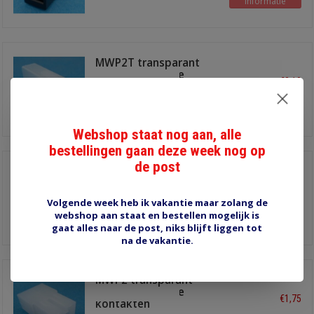
Informatie
MWP2T transparant
10st voor female
€2,10
kontakten
Informatie
Webshop staat nog aan, alle
bestellingen gaan deze week nog op
de post
MWP2B zwart 10st
voor female kontakten
€2,30
Volgende week heb ik vakantie maar zolang de
webshop aan staat en bestellen mogelijk is
Informatie
gaat alles naar de post, niks blijft liggen tot
na de vakantie.
MWP2 transparant
10st voor female
€1,75
kontakten