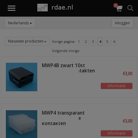
0
Toggle
navigation
Nederlands
Inloggen
Nieuwste producten
Vorige pagina
1
2
3
4
5
6
Volgende Vorige
MWP4B zwart 10st
voor female kontakten
€3,00
Informatie
MWP4 transparant
10st voor female
€3,00
kontakten
Informatie