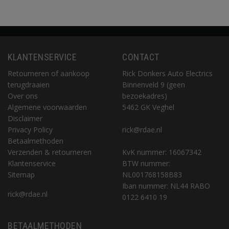
KLANTENSERVICE
CONTACT
Retourneren of aankoop
Rick Donkers Auto Electrics
terugdraaien
Binnenveld 9 (geen
Over ons
bezoekadres)
Algemene voorwaarden
5462 GK Veghel
Disclaimer
Privacy Policy
rick@rdae.nl
Betaalmethoden
Verzenden & retourneren
KvK nummer: 16067342
Klantenservice
BTW nummer:
Sitemap
NL001768158B83
Iban nummer: NL44 RABO
rick@rdae.nl
0122 6410 19
BETAALMETHODEN