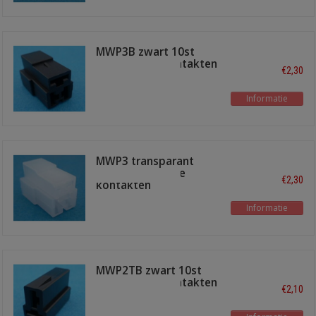
MWP3B zwart 10st
voor female kontakten
€2,30
Informatie
MWP3 transparant
10st voor female
€2,30
kontakten
Informatie
MWP2TB zwart 10st
voor female kontakten
€2,10