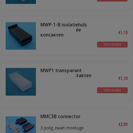
MWP-1-B isolatiehuls
zwart voor female
€1,10
kontakten
Informatie
MWP1 transparant
voor female kontakten
€1,10
Informatie
MMC3B connector
€2,00
3 polig zwart montage