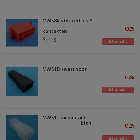
MWS8R stekkerhuis 8
polig voor male
€0,25
kontakten
8 polig
Informatie
MWS1B zwart voor
male kontakten
€1,25
Informatie
MWS1 transparant
voor male kontakten
€1,25
Informatie