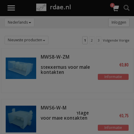
0
Toggle
navigation
Nederlands
Inloggen
Nieuwste producten
1
2
3
Volgende Vorige
MWS8-W-ZM
transparant
€0,80
stekkerhuis voor male
kontakten
Informatie
MWS6-W-M
transparant montage
€0,75
voor male kontakten
Informatie