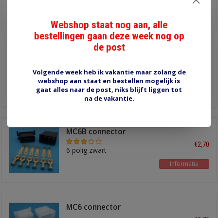
Informatie
Webshop staat nog aan, alle
bestellingen gaan deze week nog op
de post
MC8 connector
€3,50
Volgende week heb ik vakantie maar zolang de
8 polig transparant
webshop aan staat en bestellen mogelijk is
Informatie
gaat alles naar de post, niks blijft liggen tot
na de vakantie.
MC6B connector
€2,70
6 polig zwart
Informatie
MC6 connector