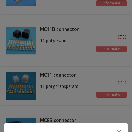
Informatie
MC11B connector
€7,00
11 polig zwart
Informatie
MC11 connector
€7,00
11 polig transparant
Informatie
MC8B connector
€3,50
8 polig zwart