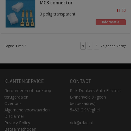
MC3 connector
€1,50
3 polig transparant
Informatie
Pagina 1 van 3
1
2
3
Volgende Vorige
KLANTENSERVICE
CONTACT
Retourneren of aankoop
Rick Donkers Auto Electrics
terugdraaien
Binnenveld 9 (geen
Over ons
bezoekadres)
Algemene voorwaarden
5462 GK Veghel
Disclaimer
Privacy Policy
rick@rdae.nl
Betaalmethoden