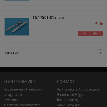
16.17501-01 male
3.0x0.6mm
€1,30
Informatie
Pagina 1 van 1
1
KLANTENSERVICE
CONTACT
Retourneren of aankoop
Rick Donkers Auto Electrics
terugdraaien
Binnenveld 9 (geen
Over ons
bezoekadres)
Algemene voorwaarden
5462 GK Veghel