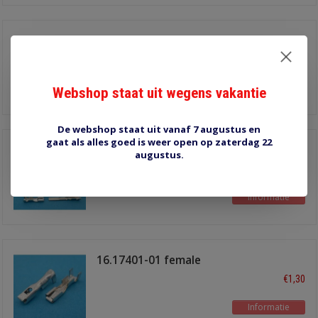
MIC7 stekkerset 7
polig
€4,30
Informatie
Webshop staat uit wegens vakantie
De webshop staat uit vanaf 7 augustus en
gaat als alles goed is weer open op zaterdag 22
MIC5 stekkerset 5
augustus.
polig
€3,20
Informatie
16.17401-01 female
3.0x0.6mm
€1,30
Informatie