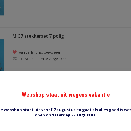
MIC7 stekkerset 7 polig
Aan verlanglijst toevoegen
Toevoegen om te vergelijken
Webshop staat uit wegens vakantie
MIC9 stekkerset 9 polig
e webshop staat uit vanaf 7 augustus en gaat als alles goed is we
open op zaterdag 22 augustus.
Aan verlanglijst toevoegen
Toevoegen om te vergelijken