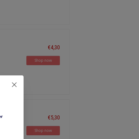
€4,30
Shop now
er
€5,30
Shop now