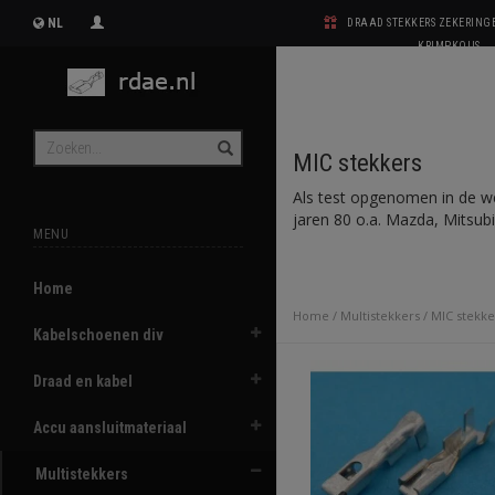
NL
DRAAD STEKKERS ZEKERIN
KRIMPKOUS
MIC stekkers
Als test opgenomen in de web
jaren 80 o.a. Mazda, Mitsub
MENU
Home
Home
/
Multistekkers
/
MIC stekke
Kabelschoenen div
Draad en kabel
Accu aansluitmateriaal
Multistekkers