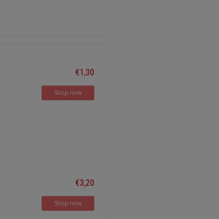
€1,30
Shop now
€3,20
Shop now