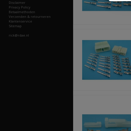
Disclaimer
Privacy Policy
Betaalmethoden
Verzenden & retourneren
Klantenservice
Sitemap
rick@rdae.nl