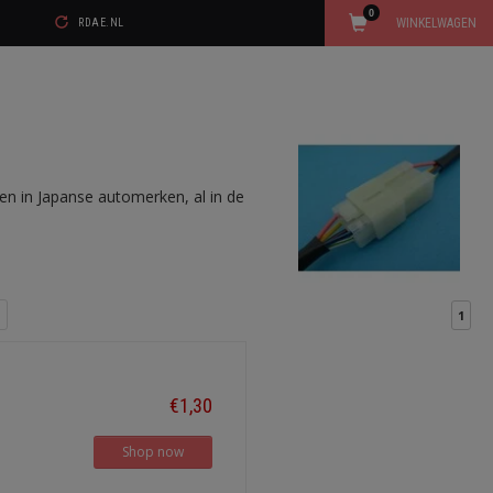
0
WINKELWAGEN
RDAE.NL
men in Japanse automerken, al in de
1
€1,30
Shop now