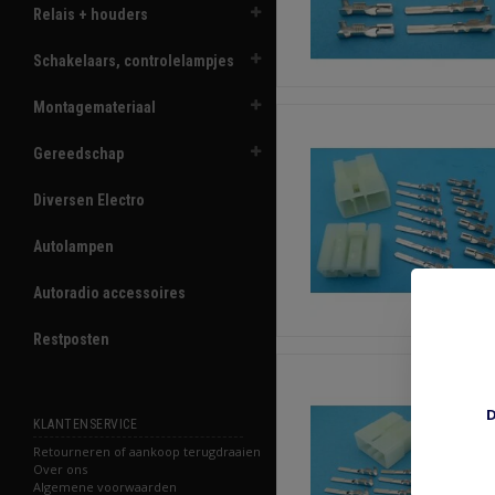
Relais + houders
Schakelaars, controlelampjes
Montagemateriaal
Gereedschap
Diversen Electro
Autolampen
Autoradio accessoires
Restposten
D
KLANTENSERVICE
Retourneren of aankoop terugdraaien
Over ons
Algemene voorwaarden