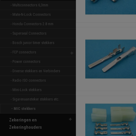
- Multiconnectors 6,3mm 
- Mate-N-Lock Connectors 
- Honda Connectors 2.8 mm 
- Superseal Connectors 
- Bosch junior timer stekkers 
- FEP connectors 
- Power connectors 
- Diverse stekkers en Verbinders 
- Radio ISO connectors 
- Mini-Lock stekkers 
- Sigarenaansteker stekkers etc. 
- MIC stekkers 
Zekeringen en
Zekeringhouders