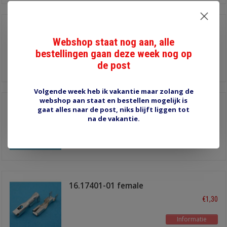
MIC7 stekkerset 7
polig
Webshop staat nog aan, alle
€4,30
bestellingen gaan deze week nog op
Informatie
de post
Volgende week heb ik vakantie maar zolang de
webshop aan staat en bestellen mogelijk is
MIC5 stekkerset 5
gaat alles naar de post, niks blijft liggen tot
polig
na de vakantie.
€3,20
Informatie
16.17401-01 female
3.0x0.6mm
€1,30
Informatie