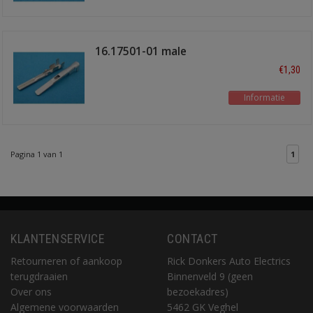
16.17501-01 male
3.0x0.6mm
€1,30
Informatie
Pagina 1 van 1
1
KLANTENSERVICE
CONTACT
Retourneren of aankoop
Rick Donkers Auto Electrics
terugdraaien
Binnenveld 9 (geen
Over ons
bezoekadres)
Algemene voorwaarden
5462 GK Veghel