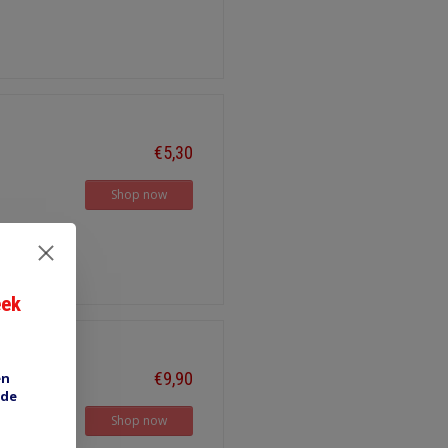
€5,30
Shop now
eek
€9,90
en
 de
Shop now