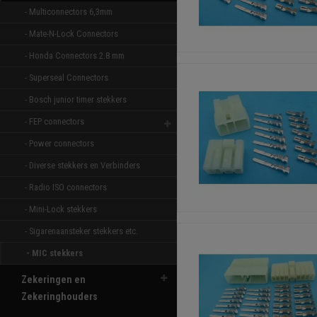
- Multiconnectors 6,3mm 
- Mate-N-Lock Connectors 
- Honda Connectors 2.8 mm 
- Superseal Connectors 
- Bosch junior timer stekkers 
- FEP connectors 
- Power connectors 
- Diverse stekkers en Verbinders 
- Radio ISO connectors 
- Mini-Lock stekkers 
- Sigarenaansteker stekkers etc. 
- MIC stekkers 
Zekeringen en
Zekeringhouders