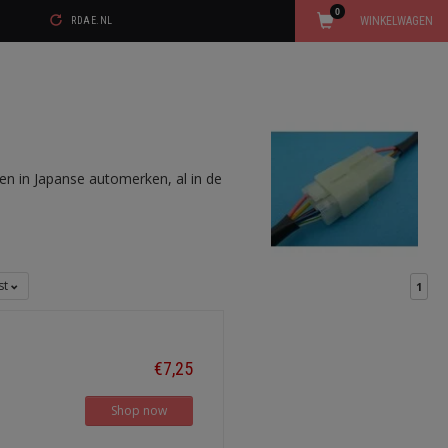
0
WINKELWAGEN
RDAE.NL
men in Japanse automerken, al in de
jst
1
€7,25
Shop now