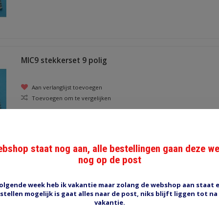
MIC9 stekkerset 9 polig
Aan verlanglijst toevoegen
Toevoegen om te vergelijken
bshop staat nog aan, alle bestellingen gaan deze w
nog op de post
MIC1 stekkerset 1 polig
olgende week heb ik vakantie maar zolang de webshop aan staat 
stellen mogelijk is gaat alles naar de post, niks blijft liggen tot na
Aan verlanglijst toevoegen
vakantie.
Toevoegen om te vergelijken