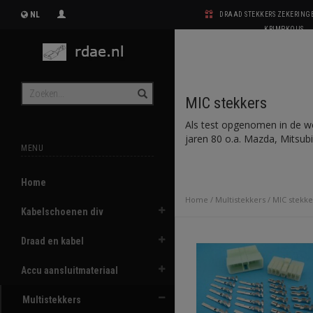
NL
DRAAD STEKKERS ZEKERIN
KRIMPKOUS
MIC stekkers
Als test opgenomen in de web
jaren 80 o.a. Mazda, Mitsub
MENU
Home
Home
/
Multistekkers
/
MIC stekke
Kabelschoenen div
Draad en kabel
Accu aansluitmateriaal
Multistekkers