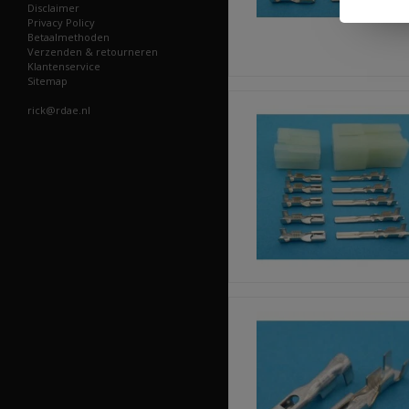
Disclaimer
Privacy Policy
Betaalmethoden
Verzenden & retourneren
Klantenservice
Sitemap
rick@rdae.nl