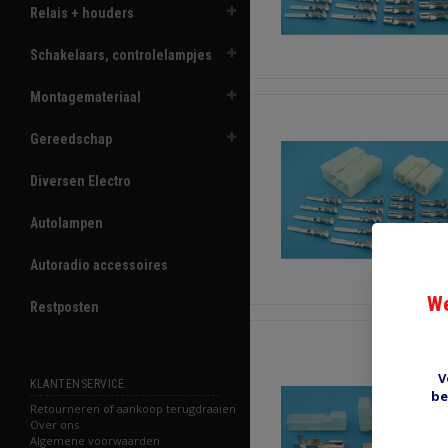
Relais + houders
Schakelaars, controlelampjes
Montagemateriaal
Gereedschap
Diversen Electro
Autolampen
Autoradio accessoires
We
Restposten
V
KLANTENSERVICE
be
Retourneren of aankoop terugdraaien
Over ons
Algemene voorwaarden