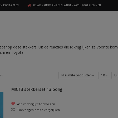
GEN KONTAKTEN
RELAIS KRIMPTANGEN SLANGEN ACCUPOOLKLEMMEN
shop deze stekkers. Uit de reacties die ik krijg lijken ze voor te ko
ishi en Toyota.
Nieuwste producten
10
Li
rs
MIC13 stekkerset 13 polig
Aan verlanglijst toevoegen
Toevoegen om te vergelijken