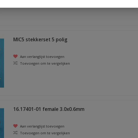
MIC5 stekkerset 5 polig
Aan verlanglijst toevoegen
Toevoegen om te vergelijken
16.17401-01 female 3.0x0.6mm
Aan verlanglijst toevoegen
Toevoegen om te vergelijken