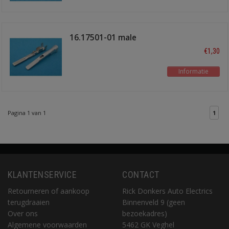
16.17501-01 male
3.0x0.6mm
€1,30
Informatie
Pagina 1 van 1
1
KLANTENSERVICE
CONTACT
Retourneren of aankoop
Rick Donkers Auto Electrics
terugdraaien
Binnenveld 9 (geen
Over ons
bezoekadres)
Algemene voorwaarden
5462 GK Veghel