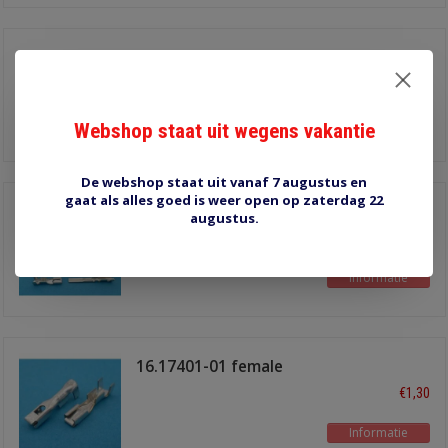
MIC7 stekkerset 7
polig
€4,30
Informatie
Webshop staat uit wegens vakantie
De webshop staat uit vanaf 7 augustus en
gaat als alles goed is weer open op zaterdag 22
MIC5 stekkerset 5
augustus.
polig
€3,20
Informatie
16.17401-01 female
3.0x0.6mm
€1,30
Informatie