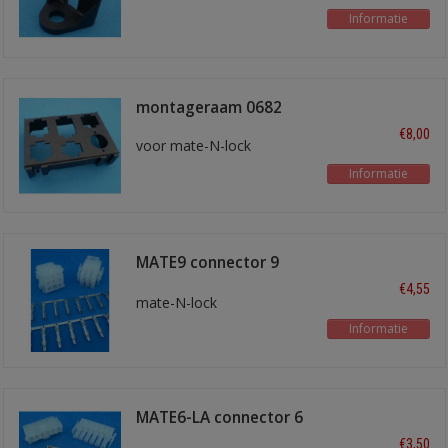
Informatie
montageraam 0682
€8,00
voor mate-N-lock
Informatie
MATE9 connector 9
polig
€4,55
mate-N-lock
Informatie
MATE6-LA connector 6
polig
€3,50