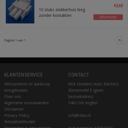
polig
€3,60
10 stuks stekkerhuis leeg
zonder kontakten
Informatie
Pagina 1 van 1
1
KLANTENSERVICE
CONTACT
Retourneren of aankoop
Rick Donkers Auto Electrics
terugdraaien
Binnenveld 9 (geen
Over ons
bezoekadres)
Algemene voorwaarden
5462 GK Veghel
Disclaimer
Privacy Policy
rick@rdae.nl
Betaalmethoden
Verzenden & retourneren
KvK nummer: 16067342