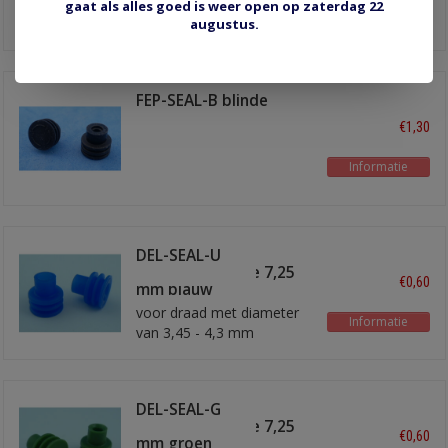
gaat als alles goed is weer open op zaterdag 22
Informatie
augustus.
FEP-SEAL-B blinde
afdichting
€1,30
Informatie
DEL-SEAL-U
afdichtrubbertje 7,25
€0,60
mm blauw
voor draad met diameter
Informatie
van 3,45 - 4,3 mm
DEL-SEAL-G
afdichtrubbertje 7,25
€0,60
mm groen