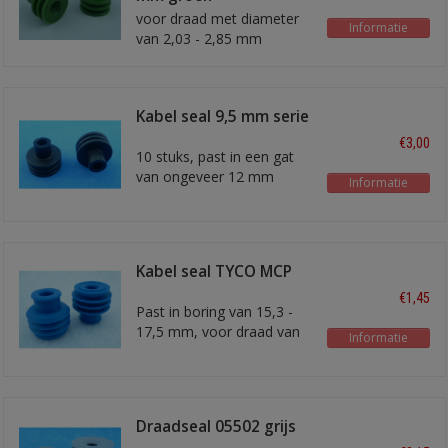
voor draad met diameter
Informatie
van 2,03 - 2,85 mm
Kabel seal 9,5 mm serie
6 mm2
€3,00
10 stuks, past in een gat
van ongeveer 12 mm
Informatie
Kabel seal TYCO MCP
9.5 blauw
€1,45
Past in boring van 15,3 -
17,5 mm, voor draad van
Informatie
5,5 - 7,0 mm diameter.
Draadseal 05502 grijs
6-10 mm2