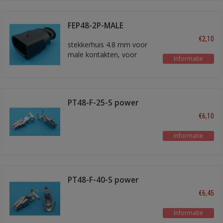
FEP48-2P-MALE
€2,10
stekkerhuis 4.8 mm voor
male kontakten, voor
Informatie
draad tot 4,0 mm2
PT48-F-25-S power
timer 4,8
€6,10
Informatie
PT48-F-40-S power
timer 4,8
€6,45
Informatie