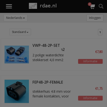
0
Toggle
navigation
Nederlands
Inloggen
Standaard
1
VWP-48-2P-SET
stekkerset 4 mm2
€7,80
2 polige waterdichte
stekkerset 4,0 mm2
Informatie
FEP48-2P-FEMALE
€1,75
stekkerhuis 4.8 mm voor
female kontakten, voor
Informatie
draad tot 4,0 mm2