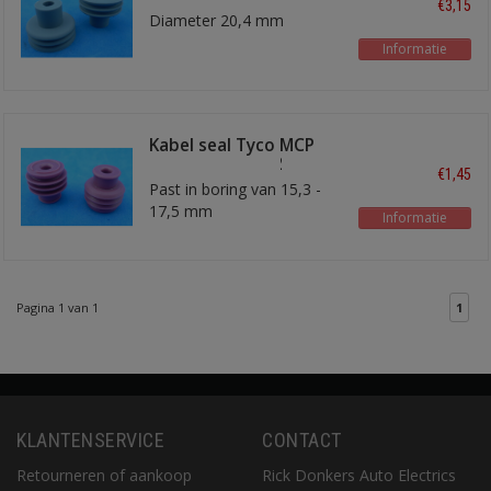
€3,15
Diameter 20,4 mm
Informatie
Kabel seal Tyco MCP
9.5 paars 6 mm2
€1,45
Past in boring van 15,3 -
17,5 mm
Informatie
Pagina 1 van 1
1
KLANTENSERVICE
CONTACT
Retourneren of aankoop
Rick Donkers Auto Electrics