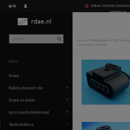
NL
DRAAD STEKKERS ZEKERIN
KRIMPKOUS
Home
/
Multistekkers
/
FEP conne
connectors 2,8 mm
MENU
Home
Kabelschoenen div
Draad en kabel
Accu aansluitmateriaal
Multistekkers