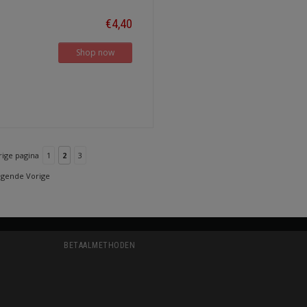
€4,40
Shop now
rige pagina
1
2
3
lgende Vorige
BETAALMETHODEN