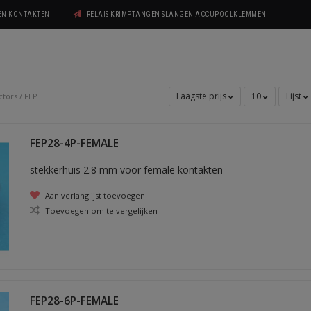
GEN KONTAKTEN
RELAIS KRIMPTANGEN SLANGEN ACCUPOOLKLEMMEN
Laagste prijs
10
Lijst
ctors
/
FEP
FEP28-4P-FEMALE
stekkerhuis 2.8 mm voor female kontakten
Aan verlanglijst toevoegen
Toevoegen om te vergelijken
FEP28-6P-FEMALE