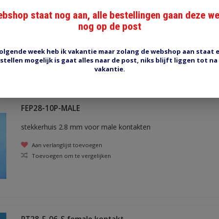
bshop staat nog aan, alle bestellingen gaan deze w
stekkerhuis 2.8 mm voor female kontakten
nog op de post
Aan verlanglijst toevoegen
Toevoegen om te vergelijken
olgende week heb ik vakantie maar zolang de webshop aan staat 
stellen mogelijk is gaat alles naar de post, niks blijft liggen tot na
vakantie.
FEP28-10P-MALE
stekkerhuis 2.8 mm voor male kontakten
Aan verlanglijst toevoegen
Toevoegen om te vergelijken