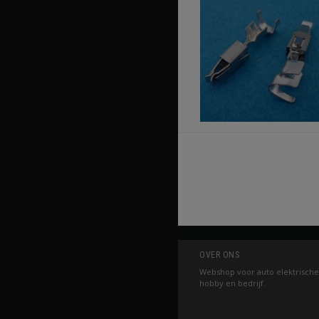
OVER ONS
Webshop voor auto elektrische
hobby en bedrijf.