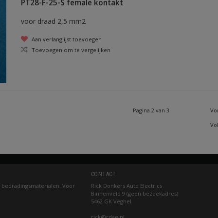
PT28-F-25-S female kontakt
voor draad 2,5 mm2
Aan verlanglijst toevoegen
Toevoegen om te vergelijken
Pagina 2 van 3
Vo
Vo
CONTACT
 bedradingsmaterialen. Voor
Rick Donkers Auto Electrics
Binnenveld 9 (geen bezoekadres)
5462 GK Veghel
rick@rdae.nl