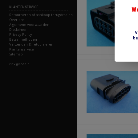
KLANTENSERVICE
We
Retourneren of aankoop terugdraaien
Over ons
Algemene voorwaarden
Disclaimer
V
Privacy Policy
be
Betaalmethoden
Verzenden & retourneren
Klantenservice
Sitemap
rick@rdae.nl