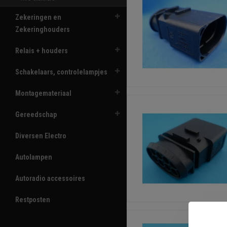
Zekeringen en
Zekeringhouders
Relais + houders
Schakelaars, controlelampjes
Montagemateriaal
Gereedschap
Diversen Electro
Autolampen
Autoradio accessoires
Restposten