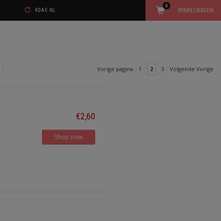
0
WINKELWAGEN
RDAE.NL
Vorige pagina
1
2
3
Volgende Vorige
€2,60
Shop now