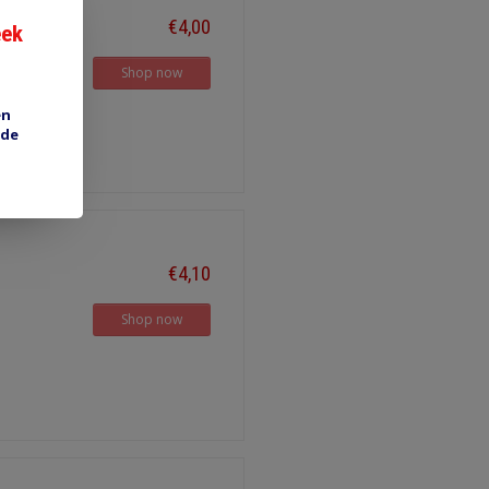
€4,00
eek
Shop now
en
 de
€4,10
Shop now