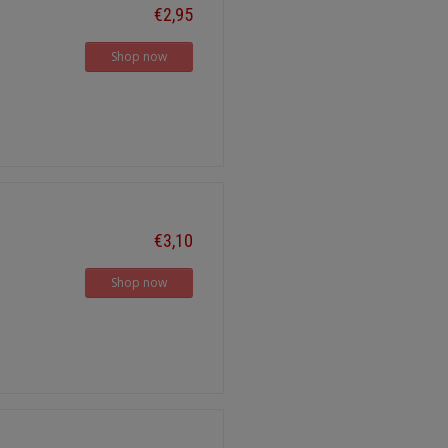
€2,95
Shop now
€3,10
Shop now