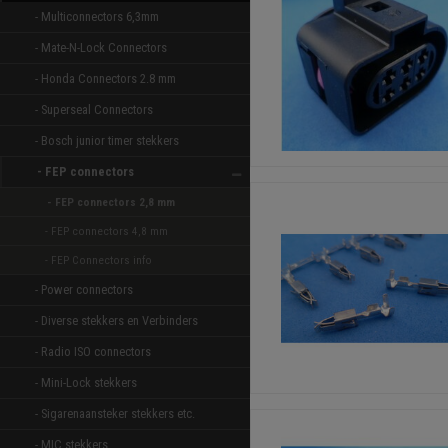
- Multiconnectors 6,3mm 
- Mate-N-Lock Connectors 
- Honda Connectors 2.8 mm 
- Superseal Connectors 
- Bosch junior timer stekkers 
- FEP connectors 
- FEP connectors 2,8 mm 
- FEP connectors 4,8 mm 
- FEP Connectors info
- Power connectors 
- Diverse stekkers en Verbinders 
- Radio ISO connectors 
- Mini-Lock stekkers 
- Sigarenaansteker stekkers etc. 
- MIC stekkers 