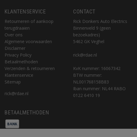
KLANTENSERVICE
CONTACT
Retourneren of aankoop
Rick Donkers Auto Electrics
terugdraaien
Binnenveld 9 (geen
Over ons
bezoekadres)
Algemene voorwaarden
5462 GK Veghel
Disclaimer
Privacy Policy
rick@rdae.nl
Betaalmethoden
Verzenden & retourneren
KvK nummer: 16067342
Klantenservice
BTW nummer:
Sitemap
NL001768158B83
Iban nummer: NL44 RABO
rick@rdae.nl
0122 6410 19
BETAALMETHODEN