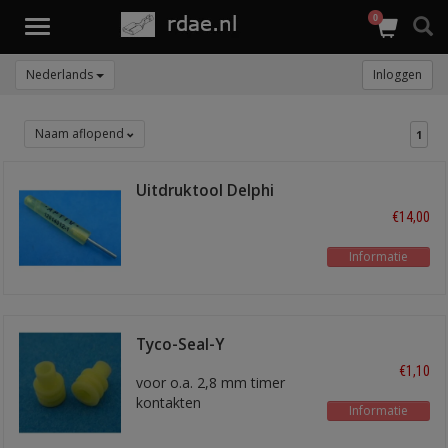
0
Toggle
navigation
Nederlands
Inloggen
Naam aflopend
1
Uitdruktool Delphi
Weater-Pack
€14,00
Informatie
Tyco-Seal-Y
€1,10
voor o.a. 2,8 mm timer
kontakten
Informatie
voor 1,5 - 2,5 mm2 draad