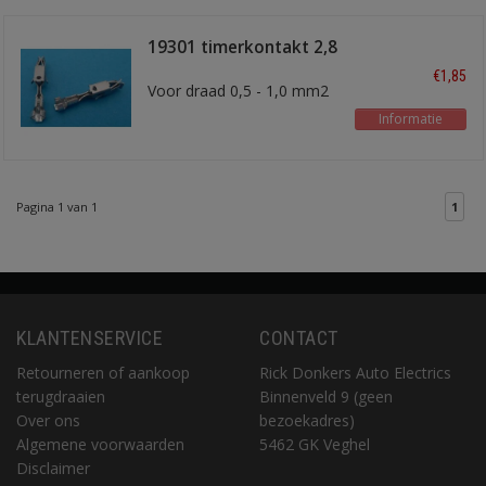
19301 timerkontakt 2,8
mm
€1,85
Voor draad 0,5 - 1,0 mm2
Informatie
Pagina 1 van 1
1
KLANTENSERVICE
CONTACT
Retourneren of aankoop
Rick Donkers Auto Electrics
terugdraaien
Binnenveld 9 (geen
Over ons
bezoekadres)
Algemene voorwaarden
5462 GK Veghel
Disclaimer