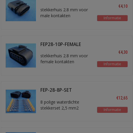
€4,10
stekkerhuis 2.8 mm voor
male kontakten
Informatie
FEP28-10P-FEMALE
€4,30
stekkerhuis 2.8 mm voor
female kontakten
Informatie
FEP-28-8P-SET
stekkerset
€12,65
8 polige waterdichte
stekkerset 2,5 mm2
Informatie