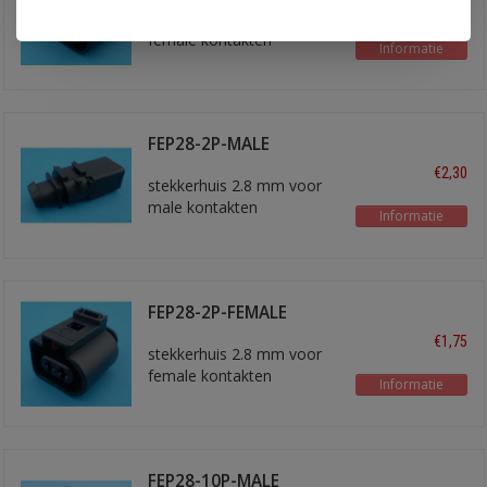
€2,60
stekkerhuis 2.8 mm voor
female kontakten
Informatie
FEP28-2P-MALE
€2,30
stekkerhuis 2.8 mm voor
male kontakten
Informatie
FEP28-2P-FEMALE
€1,75
stekkerhuis 2.8 mm voor
female kontakten
Informatie
FEP28-10P-MALE