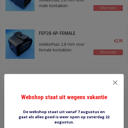
male kontakten
Informatie
FEP28-6P-FEMALE
€2,95
stekkerhuis 2.8 mm voor
female kontakten
Informatie
FEP28-4P-MALE
€2,15
stekkerhuis 2.8 mm voor
male kontakten
Webshop staat uit wegens vakantie
Informatie
De webshop staat uit vanaf 7 augustus en
gaat als alles goed is weer open op zaterdag 22
FEP28-4P-FEMALE
augustus.