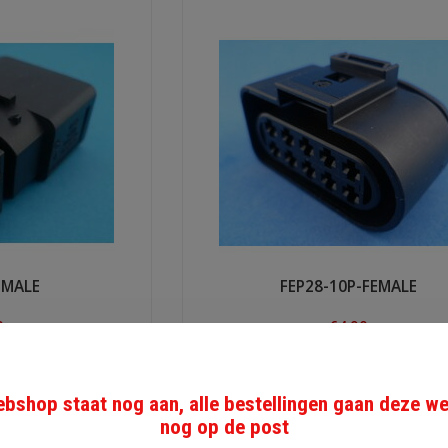
-MALE
FEP28-10P-FEMALE
0
€4,30
ow
Shop now
bshop staat nog aan, alle bestellingen gaan deze w
nog op de post