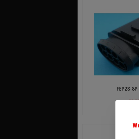
FEP28-8P
€3,8
Shop n
We