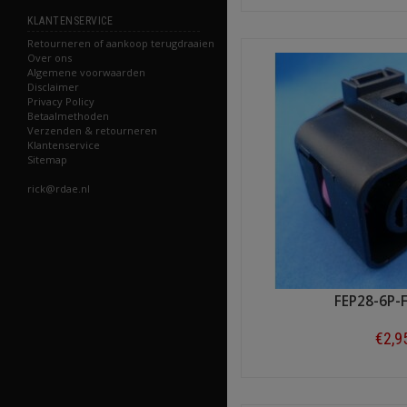
Shop n
KLANTENSERVICE
Retourneren of aankoop terugdraaien
Over ons
Algemene voorwaarden
Disclaimer
Privacy Policy
Betaalmethoden
Verzenden & retourneren
Klantenservice
Sitemap
rick@rdae.nl
FEP28-6P-
€2,9
Shop n