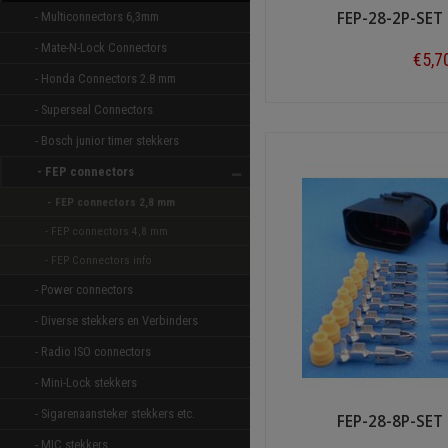
FEP-28-2P-SET
- Multiconnectors 6,3mm 
- Mate-N-Lock Connectors 
€5,7
- Honda Connectors 2.8 mm 
Shop n
- Superseal Connectors 
- Bosch junior timer stekkers 
- FEP connectors 
- FEP connectors 2,8 mm 
- FEP connectors 4,8 mm 
- FEP Connectors info
- Power connectors 
- Diverse stekkers en Verbinders 
- Radio ISO connectors 
- Mini-Lock stekkers 
- Sigarenaansteker stekkers etc. 
FEP-28-8P-SET
- MIC stekkers 