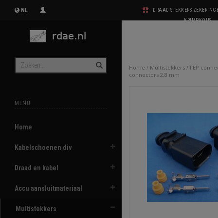
NL
DRAAD STEKKERS ZEKERIN
KRIMPKOUS
Home
/
Multistekkers
/
FEP conne
connectors 2,8 mm
MENU
Home
Kabelschoenen div
Draad en kabel
Accu aansluitmateriaal
Multistekkers