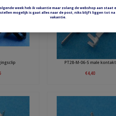
olgende week heb ik vakantie maar zolang de webshop aan staat 
stellen mogelijk is gaat alles naar de post, niks blijft liggen tot na
vakantie.
ingsclip
PT28-M-06-S male kontak
5
€4,40
ow
Shop now