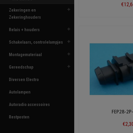
€12,
Zekeringen en
Shop n
Zekeringhouders
Relais + houders
Schakelaars, controlelampjes
Montagemateriaal
Gereedschap
Diversen Electro
Autolampen
Autoradio accessoires
FEP28-2P
Restposten
€2,3