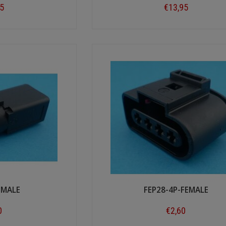
65
€13,95
ow
Shop now
-MALE
FEP28-4P-FEMALE
0
€2,60