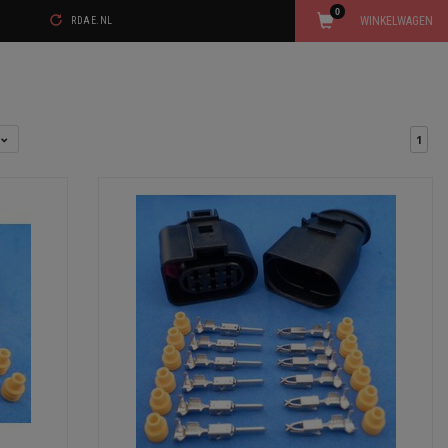
0
WINKELWAGEN
RDAE.NL
l
1