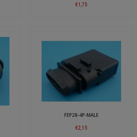
€1,75
Shop now
FEP28-4P-MALE
€2,15