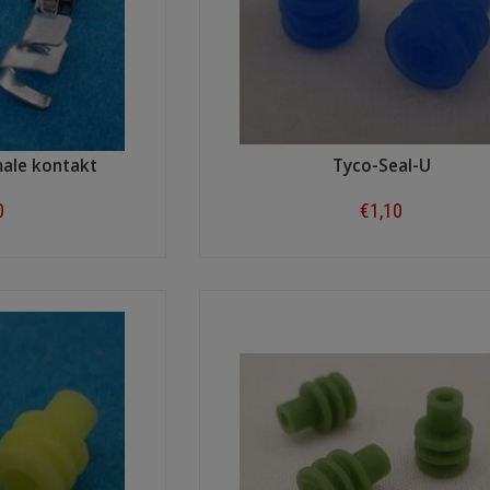
male kontakt
Tyco-Seal-U
0
€1,10
ow
Shop now