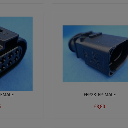
ow
Shop now
FEMALE
FEP28-6P-MALE
5
€3,80
ow
Shop now