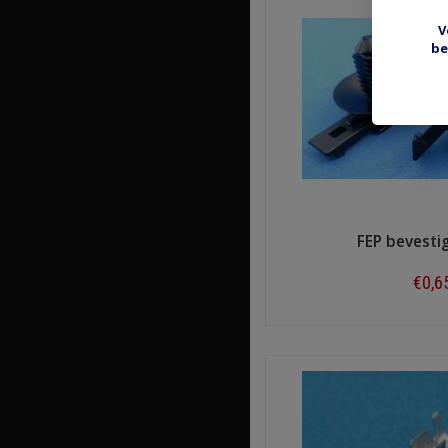
V
be
FEP bevestig
€0,6
Shop n