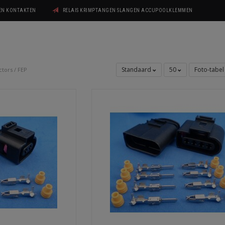
GEN KONTAKTEN
RELAIS KRIMPTANGEN SLANGEN ACCUPOOLKLEMMEN
Standaard
50
Foto-tabe
ctors
/
FEP