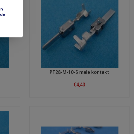
en
 de
t
PT28-M-10-S male kontakt
€4,40
Shop now