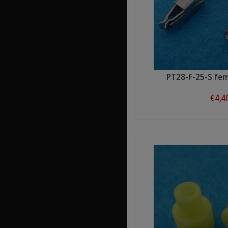
PT28-F-25-S fe
€4,4
Shop n