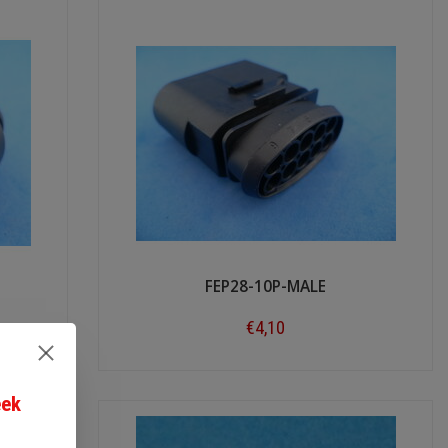
FEP28-10P-MALE
€4,10
Shop now
eek