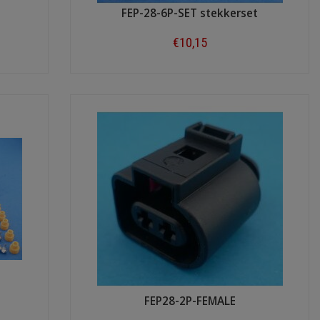
FEP-28-6P-SET stekkerset
€10,15
Shop now
t
FEP28-2P-FEMALE