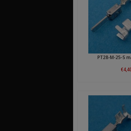
PT28-M-25-S m
€4,4
Shop n