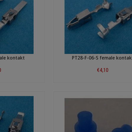
ale kontakt
PT28-F-06-S female kontak
0
€4,10
ow
Shop now