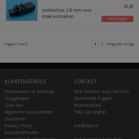
€2,30
stekkerhuis 2.8 mm voor
male kontakten
Informatie
Pagina 1 van 2
1
2
Volgende Vorige
KLANTENSERVICE
CONTACT
Retourneren of aankoop
Rick Donkers Auto Electrics
terugdraaien
Binnenveld 9 (geen
Over ons
bezoekadres)
Algemene voorwaarden
5462 GK Veghel
Disclaimer
Privacy Policy
rick@rdae.nl
Betaalmethoden