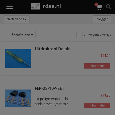
0
Toggle
navigation
Nederlands
Inloggen
Hoogste prijs
1
2
Volgende Vorige
Uitdruktool Delphi
Weater-Pack
€14,00
Informatie
FEP-28-10P-SET
stekkerset
€13,95
10 polige waterdichte
stekkerset 2,5 mm2
Informatie