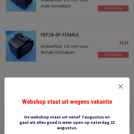
male kontakten
Informatie
FEP28-6P-FEMALE
€2,95
stekkerhuis 2.8 mm voor
female kontakten
Informatie
FEP28-4P-MALE
€2,15
stekkerhuis 2.8 mm voor
male kontakten
Webshop staat uit wegens vakantie
Informatie
De webshop staat uit vanaf 7 augustus en
gaat als alles goed is weer open op zaterdag 22
FEP28-4P-FEMALE
augustus.