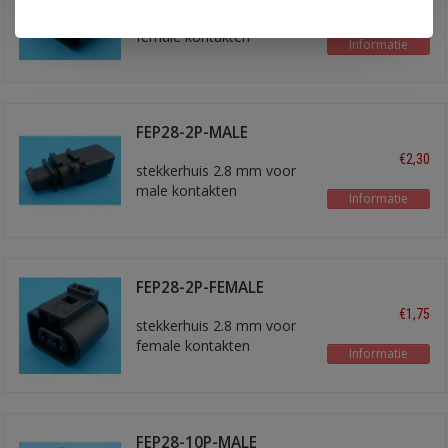
€2,60
stekkerhuis 2.8 mm voor
female kontakten
Informatie
FEP28-2P-MALE
€2,30
stekkerhuis 2.8 mm voor
male kontakten
Informatie
FEP28-2P-FEMALE
€1,75
stekkerhuis 2.8 mm voor
female kontakten
Informatie
FEP28-10P-MALE