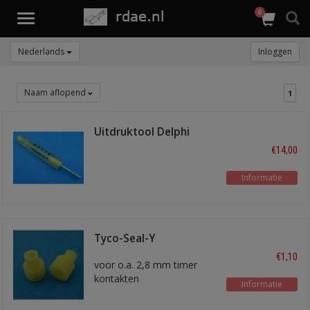
0
Toggle
navigation
Nederlands
Inloggen
Naam aflopend
1
Uitdruktool Delphi
Weater-Pack
€14,00
Informatie
Tyco-Seal-Y
€1,10
voor o.a. 2,8 mm timer
kontakten
Informatie
voor 1,5 - 2,5 mm2 draad