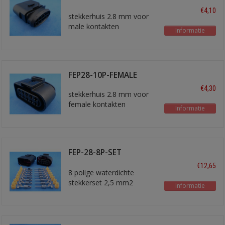
€4,10
stekkerhuis 2.8 mm voor
male kontakten
Informatie
FEP28-10P-FEMALE
€4,30
stekkerhuis 2.8 mm voor
female kontakten
Informatie
FEP-28-8P-SET
stekkerset
€12,65
8 polige waterdichte
stekkerset 2,5 mm2
Informatie