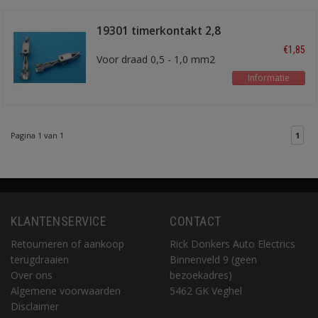
19301 timerkontakt 2,8
mm
€1,85
Voor draad 0,5 - 1,0 mm2
Informatie
Pagina 1 van 1
1
KLANTENSERVICE
CONTACT
Retourneren of aankoop
Rick Donkers Auto Electrics
terugdraaien
Binnenveld 9 (geen
Over ons
bezoekadres)
Algemene voorwaarden
5462 GK Veghel
Disclaimer