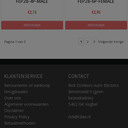
FEP28-4P-MALE
FEP28-6P-FEMALE
€2,15
€2,95
Informatie
Informatie
Pagina 1 van 3
1
2
3
Volgende Vorige
KLANTENSERVICE
CONTACT
Retourneren of aankoop
Rick Donkers Auto Electrics
terugdraaien
Binnenveld 9 (geen
Over ons
bezoekadres)
Algemene voorwaarden
5462 GK Veghel
Disclaimer
Privacy Policy
rick@rdae.nl
Betaalmethoden