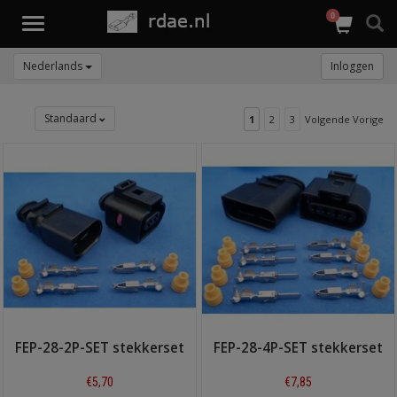
0
Toggle
navigation
Nederlands
Inloggen
Standaard
1
2
3
Volgende Vorige
FEP-28-2P-SET stekkerset
FEP-28-4P-SET stekkerset
€5,70
€7,85