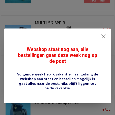
Informatie
MULTI-56-8PF-B
stekkerhuis 8 polig
€1,00
Delphi 56er serie
Informatie
Webshop staat nog aan, alle
bestellingen gaan deze week nog op
de post
MULTI-56-8PM-W
stekkerhuis 8 polig
€1,45
Delphi 56er serie
Volgende week heb ik vakantie maar zolang de
webshop aan staat en bestellen mogelijk is
Informatie
gaat alles naar de post, niks blijft liggen tot
na de vakantie.
PSMA38-GR adapter 13
polig naar 7 kort
€7,05