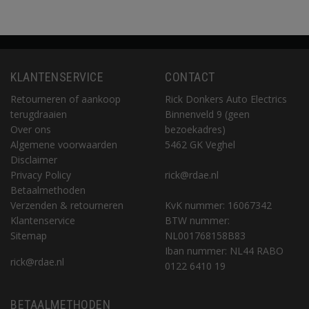
KLANTENSERVICE
CONTACT
Retourneren of aankoop
Rick Donkers Auto Electrics
terugdraaien
Binnenveld 9 (geen
Over ons
bezoekadres)
Algemene voorwaarden
5462 GK Veghel
Disclaimer
Privacy Policy
rick@rdae.nl
Betaalmethoden
Verzenden & retourneren
KvK nummer: 16067342
Klantenservice
BTW nummer:
Sitemap
NL001768158B83
Iban nummer: NL44 RABO
rick@rdae.nl
0122 6410 19
BETAALMETHODEN