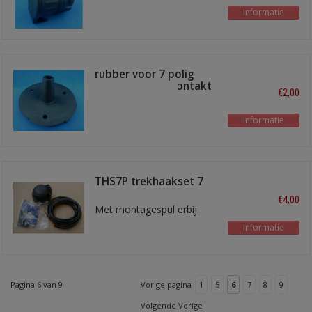
Informatie
rubber voor 7 polig
trekhaak-stopkontakt
€2,00
Informatie
THS7P trekhaakset 7
polig
€4,00
Met montagespul erbij
Informatie
Pagina 6 van 9
Vorige pagina
1
5
6
7
8
9
Volgende Vorige