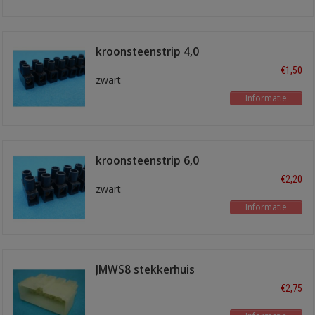
kroonsteenstrip 4,0
mm2
€1,50
zwart
Informatie
kroonsteenstrip 6,0
mm2
€2,20
zwart
Informatie
JMWS8 stekkerhuis
male 8 polig
€2,75