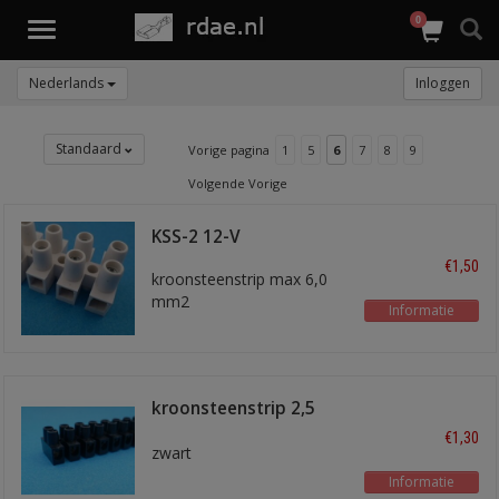
0
Toggle
navigation
Nederlands
Inloggen
Standaard
Vorige pagina
1
5
6
7
8
9
Volgende Vorige
KSS-2 12-V
€1,50
kroonsteenstrip max 6,0
mm2
Informatie
kroonsteenstrip 2,5
mm2
€1,30
zwart
Informatie