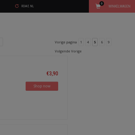
0
WINKELWAGEN
RDAE.NL
Vorige pagina
1
4
5
6
9
Volgende Vorige
€3,90
Shop now