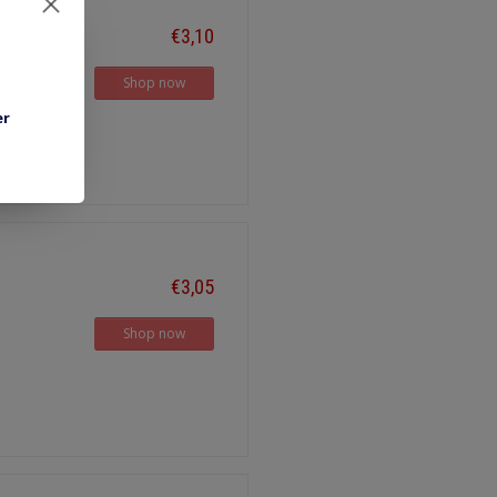
€3,10
Shop now
er
€3,05
Shop now