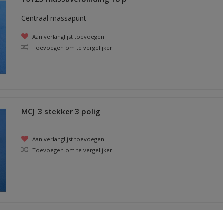
Centraal massapunt
Aan verlanglijst toevoegen
Toevoegen om te vergelijken
MCJ-3 stekker 3 polig
Aan verlanglijst toevoegen
Toevoegen om te vergelijken