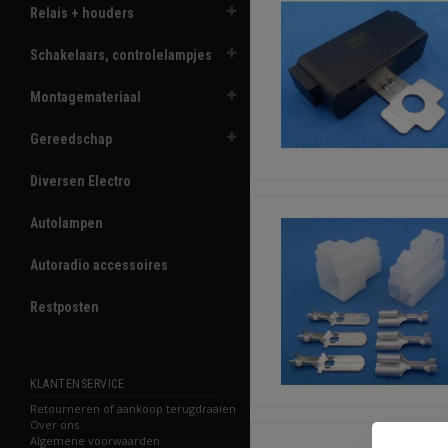
Relais + houders
Schakelaars, controlelampjes
Montagemateriaal
Gereedschap
Diversen Electro
Autolampen
Autoradio accessoires
Restposten
KLANTENSERVICE
Retourneren of aankoop terugdraaien
Over ons
Algemene voorwaarden