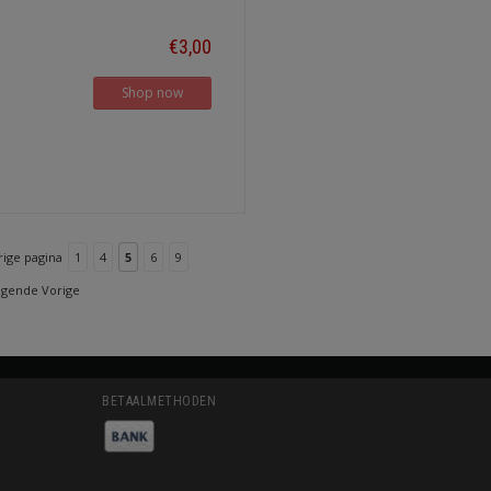
€3,00
Shop now
rige pagina
1
4
5
6
9
lgende Vorige
BETAALMETHODEN