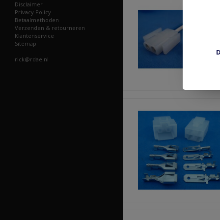
Disclaimer
Privacy Policy
Betaalmethoden
Verzenden & retourneren
Klantenservice
Sitemap
D
rick@rdae.nl