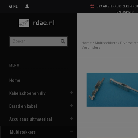
NL
DRAAD STEKKERS ZEKERIN
KRIMPKOUS
Home
/
Multistekkers
/
Diverse st
Verbinders
MENU
Home
Kabelschoenen div
Draad en kabel
Accu aansluitmateriaal
Multistekkers