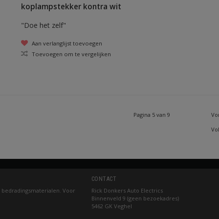
koplampstekker kontra wit
"Doe het zelf"
Aan verlanglijst toevoegen
Toevoegen om te vergelijken
Pagina 5 van 9
Vo
Vo
CONTACT
 bedradingsmaterialen. Voor
Rick Donkers Auto Electrics
Binnenveld 9 (geen bezoekadres)
5462 GK Veghel