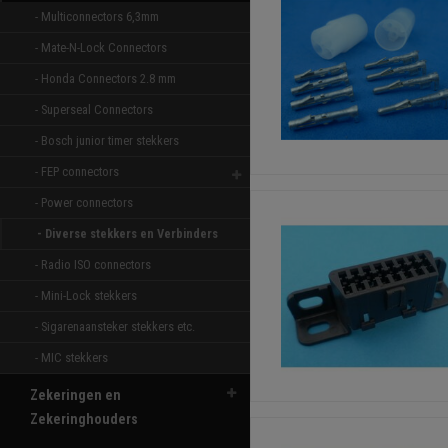
- Multiconnectors 6,3mm 
- Mate-N-Lock Connectors 
- Honda Connectors 2.8 mm 
- Superseal Connectors 
- Bosch junior timer stekkers 
- FEP connectors 
- Power connectors 
- Diverse stekkers en Verbinders 
- Radio ISO connectors 
- Mini-Lock stekkers 
- Sigarenaansteker stekkers etc. 
- MIC stekkers 
Zekeringen en
Zekeringhouders