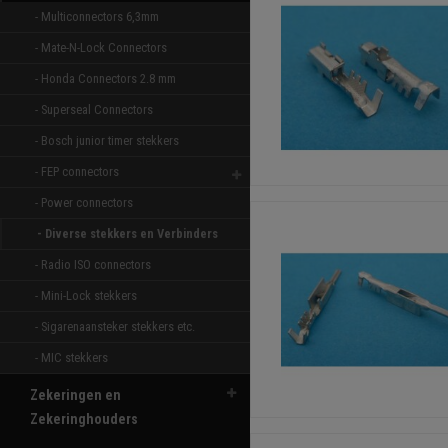
- Multiconnectors 6,3mm 
- Mate-N-Lock Connectors 
- Honda Connectors 2.8 mm 
- Superseal Connectors 
- Bosch junior timer stekkers 
- FEP connectors 
- Power connectors 
- Diverse stekkers en Verbinders 
- Radio ISO connectors 
- Mini-Lock stekkers 
- Sigarenaansteker stekkers etc. 
- MIC stekkers 
Zekeringen en
Zekeringhouders