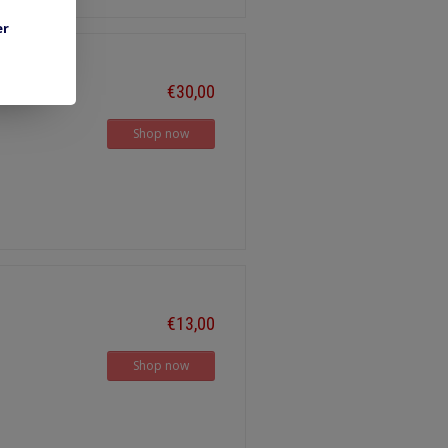
er
€30,00
Shop now
€13,00
Shop now