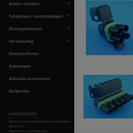
Relais + houders
Schakelaars, controlelampjes
Montagemateriaal
Gereedschap
Diversen Electro
Autolampen
Autoradio accessoires
Restposten
KLANTENSERVICE
Retourneren of aankoop terugdraaien
Over ons
Algemene voorwaarden