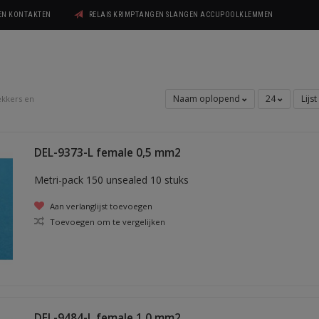
GEN KONTAKTEN
RELAIS KRIMPTANGEN SLANGEN ACCUPOOLKLEMMEN
Naam oplopend
24
Lijst
ekkers en
DEL-9373-L female 0,5 mm2
Metri-pack 150 unsealed 10 stuks
Aan verlanglijst toevoegen
Toevoegen om te vergelijken
DEL-9484-L female 1,0 mm2