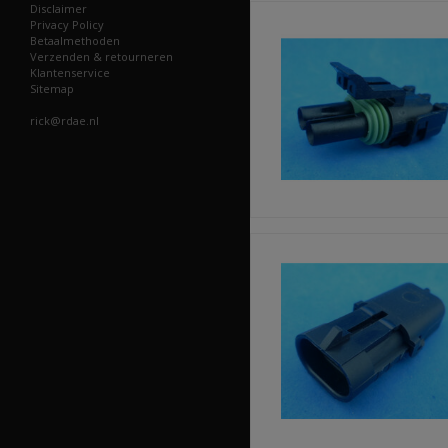
Disclaimer
Privacy Policy
Betaalmethoden
Verzenden & retourneren
Klantenservice
Sitemap
rick@rdae.nl