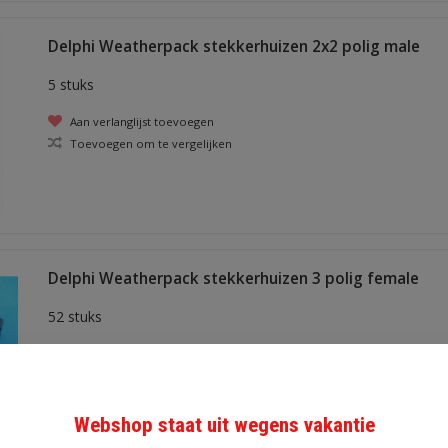
Delphi Weatherpack stekkerhuizen 2x2 polig male
5 stuks
Aan verlanglijst toevoegen
Toevoegen om te vergelijken
Delphi Weatherpack stekkerhuizen 3 polig female
52 stuks
Aan verlanglijst toevoegen
Toevoegen om te vergelijken
Webshop staat uit wegens vakantie