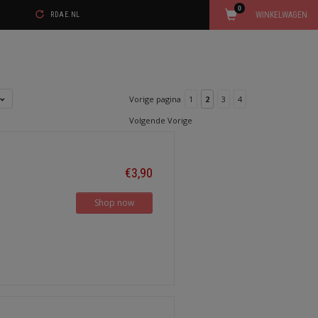
0
WINKELWAGEN
RDAE.NL
Vorige pagina
1
2
3
4
Volgende Vorige
€3,90
Shop now