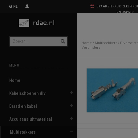
NL
DRAAD STEKKERS ZEKERIN
KRIMPKOUS
Home
/
Multistekkers
/
Diverse st
Verbinders
MENU
Home
Kabelschoenen div
Draad en kabel
Accu aansluitmateriaal
Multistekkers