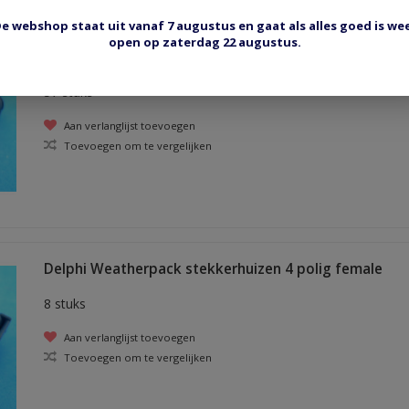
e webshop staat uit vanaf 7 augustus en gaat als alles goed is we
open op zaterdag 22 augustus.
Delphi Weatherpack stekkerhuizen 3 polig male
57 stuks
Aan verlanglijst toevoegen
Toevoegen om te vergelijken
Delphi Weatherpack stekkerhuizen 4 polig female
8 stuks
Aan verlanglijst toevoegen
Toevoegen om te vergelijken