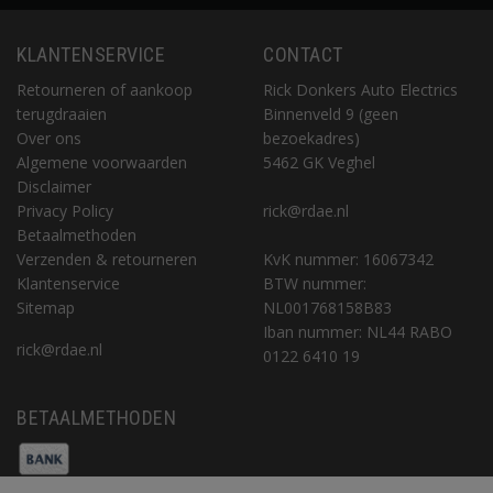
KLANTENSERVICE
CONTACT
Retourneren of aankoop
Rick Donkers Auto Electrics
terugdraaien
Binnenveld 9 (geen
Over ons
bezoekadres)
Algemene voorwaarden
5462 GK Veghel
Disclaimer
Privacy Policy
rick@rdae.nl
Betaalmethoden
Verzenden & retourneren
KvK nummer: 16067342
Klantenservice
BTW nummer:
Sitemap
NL001768158B83
Iban nummer: NL44 RABO
rick@rdae.nl
0122 6410 19
BETAALMETHODEN