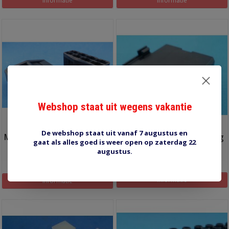
Informatie
Informatie
Webshop staat uit wegens vakantie
De webshop staat uit vanaf 7 augustus en
MULTI-56-8PF-B stekkerhuis
10605 stekkerhuis 9 voudig
gaat als alles goed is weer open op zaterdag 22
8 polig
augustus.
€1,10
€1,00
Informatie
Informatie