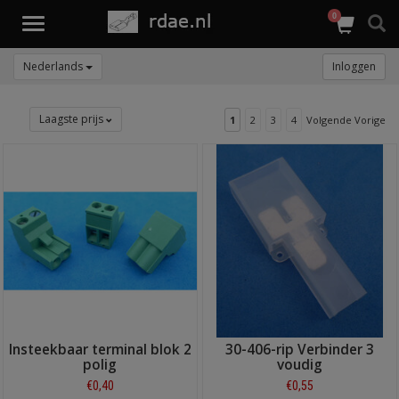
0
Toggle
navigation
Nederlands
Inloggen
Laagste prijs
1
2
3
4
Volgende Vorige
Insteekbaar terminal blok 2
30-406-rip Verbinder 3
polig
voudig
€0,40
€0,55