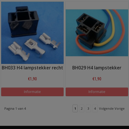
BH033 H4 lampstekker recht
BH029 H4 lampstekker
€1,90
€1,90
Informatie
Informatie
Pagina 1 van 4
1
2
3
4
Volgende Vorige