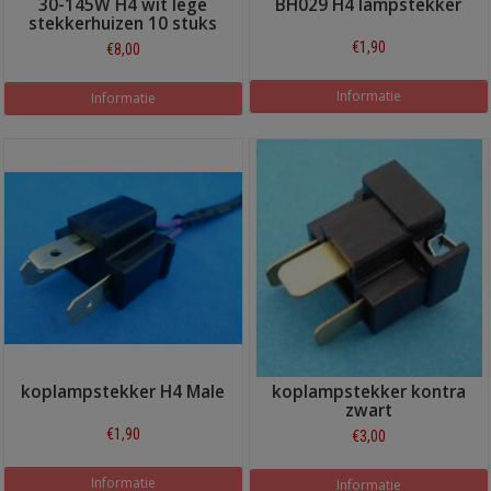
30-145W H4 wit lege
BH029 H4 lampstekker
stekkerhuizen 10 stuks
€1,90
€8,00
Informatie
Informatie
koplampstekker H4 Male
koplampstekker kontra
zwart
€1,90
€3,00
Informatie
Informatie