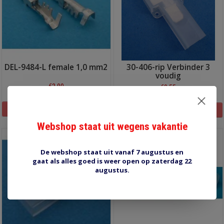
DEL-9484-L female 1,0 mm2
30-406-rip Verbinder 3
voudig
€3,90
€0,55
Informatie
Informatie
Webshop staat uit wegens vakantie
De webshop staat uit vanaf 7 augustus en
gaat als alles goed is weer open op zaterdag 22
augustus.