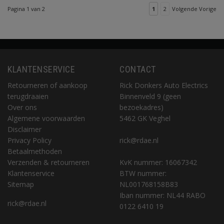
Pagina 1 van 2
1
2
Volgende Vorige
KLANTENSERVICE
CONTACT
Retourneren of aankoop
Rick Donkers Auto Electrics
terugdraaien
Binnenveld 9 (geen
Over ons
bezoekadres)
Algemene voorwaarden
5462 GK Veghel
Disclaimer
Privacy Policy
rick@rdae.nl
Betaalmethoden
Verzenden & retourneren
KvK nummer: 16067342
Klantenservice
BTW nummer:
Sitemap
NL001768158B83
Iban nummer: NL44 RABO
rick@rdae.nl
0122 6410 19