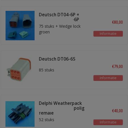
Deutsch DT04-6P +
Amphenol AT04-6P
€80,00
75 stuks + Wedge lock
groen
Informatie
Deutsch DT06-6S
€79,00
85 stuks
Informatie
Delphi Weatherpack
stekkerhuizen 3 polig
€40,00
female
52 stuks
Informatie