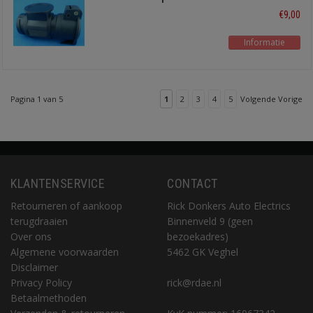
polig naar 7
€9,00
Informatie
Pagina 1 van 5
1
2
3
4
5
Volgende Vorige
KLANTENSERVICE
CONTACT
Retourneren of aankoop
Rick Donkers Auto Electrics
terugdraaien
Binnenveld 9 (geen
Over ons
bezoekadres)
Algemene voorwaarden
5462 GK Veghel
Disclaimer
Privacy Policy
rick@rdae.nl
Betaalmethoden