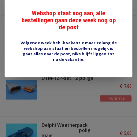
Informatie
Webshop staat nog aan, alle
bestellingen gaan deze week nog op
de post
Delphi Weatherpack
stekkerhuizen 6 polig
€18,00
male
Volgende week heb ik vakantie maar zolang de
18 stuks
webshop aan staat en bestellen mogelijk is
Informatie
gaat alles naar de post, niks blijft liggen tot
na de vakantie.
DTM-12P-set 12 polige
stekkerset
€17,80
Informatie
Delphi Weatherpack
stekkerhuizen 2 polig
€15,00
male