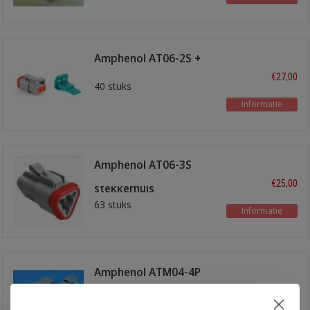
Amphenol AT06-2S +
wedge lock
€27,00
40 stuks
Informatie
Amphenol AT06-3S
leeg 3 polig
€25,00
stekkerhuis
63 stuks
Informatie
Amphenol ATM04-4P
vierpolig
€20,00
25 stuks + wedge locks