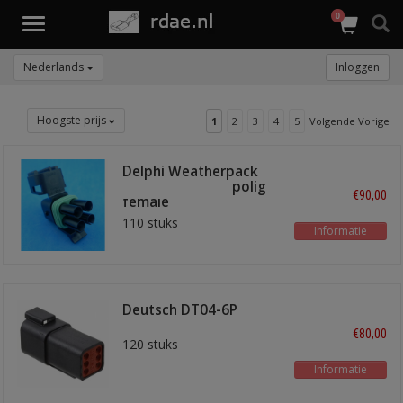
0
Toggle
navigation
Nederlands
Inloggen
Hoogste prijs
1
2
3
4
5
Volgende Vorige
Delphi Weatherpack
stekkerhuizen 4 polig
€90,00
female
110 stuks
Informatie
Deutsch DT04-6P
€80,00
120 stuks
Informatie