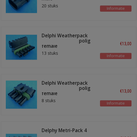
20 stuks
Informatie
Delphi Weatherpack
stekkerhuizen 6 polig
€13,00
female
13 stuks
Informatie
Delphi Weatherpack
stekkerhuizen 4 polig
€13,00
female
8 stuks
Informatie
Delphy Metri-Pack 4
polig lege