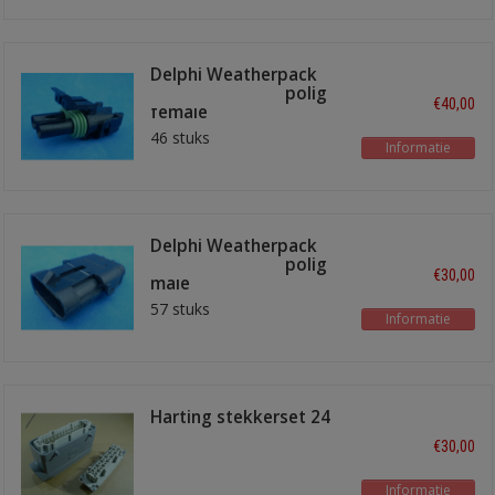
Delphi Weatherpack
stekkerhuizen 2 polig
€40,00
female
46 stuks
Informatie
Delphi Weatherpack
stekkerhuizen 3 polig
€30,00
male
57 stuks
Informatie
Harting stekkerset 24
polig
€30,00
Informatie