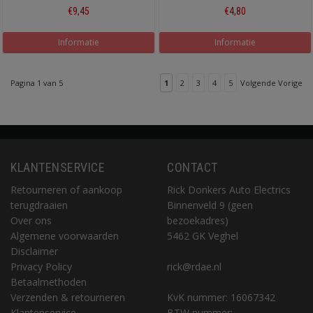
€9,45
€4,80
Informatie
Informatie
Pagina 1 van 5
1
2
3
4
5
Volgende Vorige
KLANTENSERVICE
CONTACT
Retourneren of aankoop
Rick Donkers Auto Electrics
terugdraaien
Binnenveld 9 (geen
Over ons
bezoekadres)
Algemene voorwaarden
5462 GK Veghel
Disclaimer
Privacy Policy
rick@rdae.nl
Betaalmethoden
Verzenden & retourneren
KvK nummer: 16067342
Klantenservice
BTW nummer: