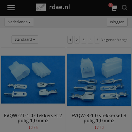
0
Toggle
navigation
Nederlands
Inloggen
Standaard
1
2
3
4
5
Volgende Vorige
EVQW-2T-1.0 stekkerset 2
EVQW-3-1.0 stekkerset 3
polig 1,0 mm2
polig 1,0 mm2
€0,95
€2,50