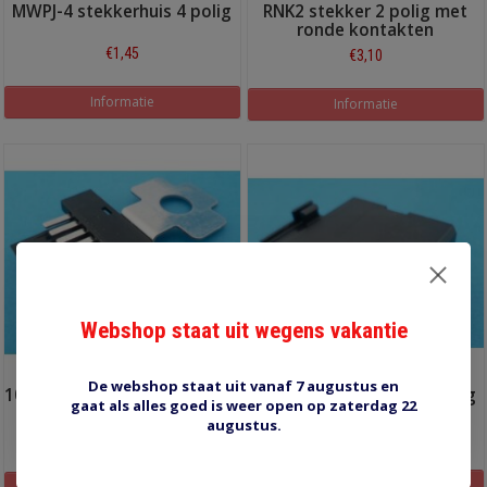
MWPJ-4 stekkerhuis 4 polig
RNK2 stekker 2 polig met
ronde kontakten
€1,45
€3,10
Informatie
Informatie
Webshop staat uit wegens vakantie
De webshop staat uit vanaf 7 augustus en
10614 centraal massapunt 9-
10605 stekkerhuis 9 voudig
gaat als alles goed is weer open op zaterdag 22
V
augustus.
€1,10
€4,55
Informatie