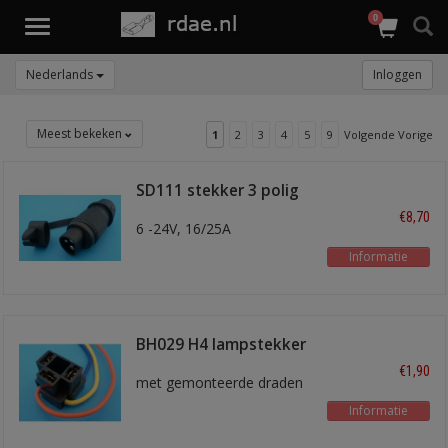
0
Toggle
navigation
Nederlands
Inloggen
Meest bekeken
1
2
3
4
5
9
Volgende Vorige
SD111 stekker 3 polig
€8,70
6 -24V, 16/25A
Informatie
BH029 H4 lampstekker
€1,90
met gemonteerde draden
Informatie