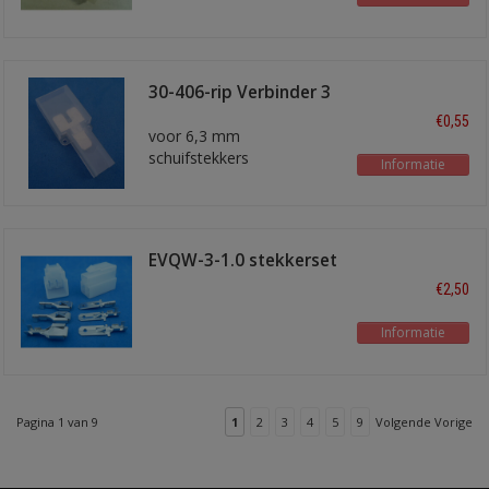
30-406-rip Verbinder 3
voudig
€0,55
voor 6,3 mm
schuifstekkers
Informatie
EVQW-3-1.0 stekkerset
3 polig 1,0 mm2
€2,50
Informatie
Pagina 1 van 9
1
2
3
4
5
9
Volgende Vorige