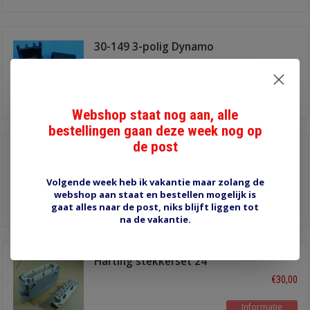
30-149 3-polig Dynamo
stekker
€4,95
Dynamo stekker
Informatie
Webshop staat nog aan, alle
bestellingen gaan deze week nog op
de post
OBD stekker 16P
€4,80
voor male kontakten
Volgende week heb ik vakantie maar zolang de
webshop aan staat en bestellen mogelijk is
Informatie
gaat alles naar de post, niks blijft liggen tot
na de vakantie.
Harting stekkerset 24
polig
€30,00
Informatie