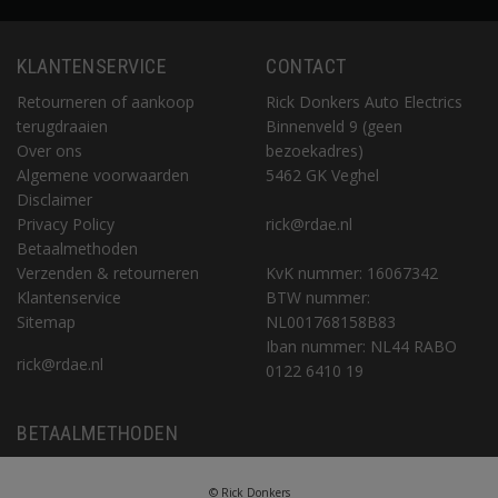
KLANTENSERVICE
CONTACT
Retourneren of aankoop
Rick Donkers Auto Electrics
terugdraaien
Binnenveld 9 (geen
Over ons
bezoekadres)
Algemene voorwaarden
5462 GK Veghel
Disclaimer
Privacy Policy
rick@rdae.nl
Betaalmethoden
Verzenden & retourneren
KvK nummer: 16067342
Klantenservice
BTW nummer:
Sitemap
NL001768158B83
Iban nummer: NL44 RABO
rick@rdae.nl
0122 6410 19
BETAALMETHODEN
© Rick Donkers