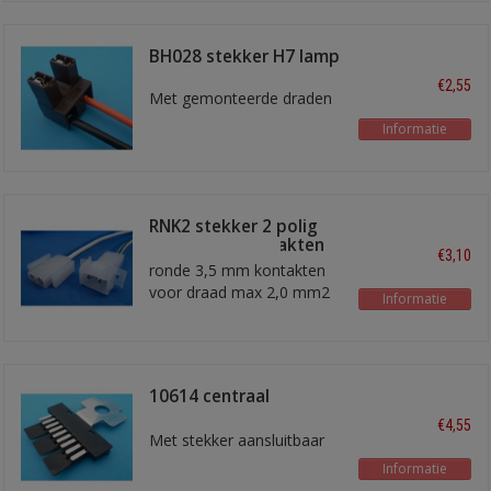
BH028 stekker H7 lamp
€2,55
Met gemonteerde draden
Informatie
RNK2 stekker 2 polig
met ronde kontakten
€3,10
ronde 3,5 mm kontakten
voor draad max 2,0 mm2
Informatie
10614 centraal
massapunt 9-V
€4,55
Met stekker aansluitbaar
Informatie