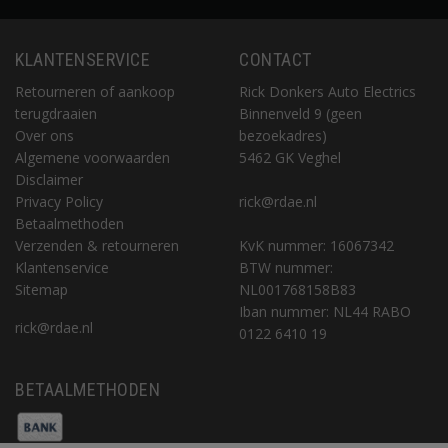
KLANTENSERVICE
CONTACT
Retourneren of aankoop
Rick Donkers Auto Electrics
terugdraaien
Binnenveld 9 (geen
Over ons
bezoekadres)
Algemene voorwaarden
5462 GK Veghel
Disclaimer
Privacy Policy
rick@rdae.nl
Betaalmethoden
Verzenden & retourneren
KvK nummer: 16067342
Klantenservice
BTW nummer:
Sitemap
NL001768158B83
Iban nummer: NL44 RABO
rick@rdae.nl
0122 6410 19
BETAALMETHODEN