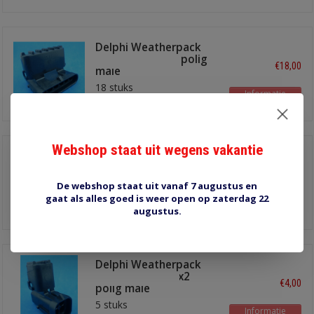
Delphi Weatherpack
stekkerhuizen 6 polig
€18,00
male
18 stuks
Informatie
Webshop staat uit wegens vakantie
Delphi Weatherpack
stekkerhuizen 6 polig
€13,00
female
De webshop staat uit vanaf 7 augustus en
13 stuks
gaat als alles goed is weer open op zaterdag 22
Informatie
augustus.
Delphi Weatherpack
stekkerhuizen 2x2
€4,00
polig male
5 stuks
Informatie