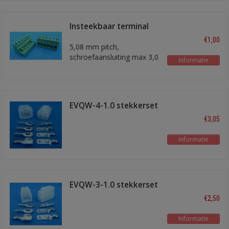
Insteekbaar terminal
blok 6 polig
€1,00
5,08 mm pitch,
schroefaansluiting max 3,0
Informatie
mm2
EVQW-4-1.0 stekkerset
4 polig 1,0 mm2
€3,05
Informatie
EVQW-3-1.0 stekkerset
3 polig 1,0 mm2
€2,50
Informatie