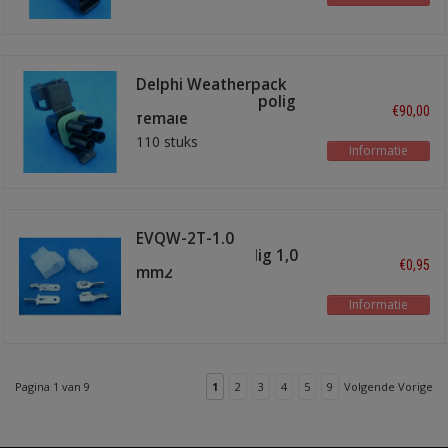
Delphi Weatherpack
stekkerhuizen 4 polig
€90,00
female
110 stuks
Informatie
EVQW-2T-1.0
stekkerset 2 polig 1,0
€0,95
mm2
Informatie
Pagina 1 van 9
1
2
3
4
5
9
Volgende Vorige