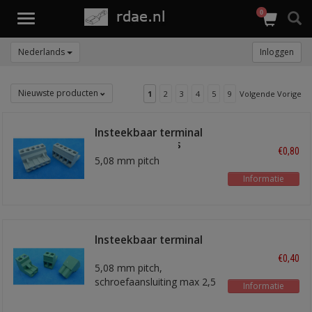
0
Toggle
navigation
Nederlands
Inloggen
Nieuwste producten
1
2
3
4
5
9
Volgende Vorige
Insteekbaar terminal
blok 5 polig grijs
€0,80
5,08 mm pitch
Informatie
Insteekbaar terminal
blok 2 polig
€0,40
5,08 mm pitch,
schroefaansluiting max 2,5
Informatie
mm2