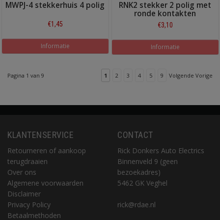
MWPJ-4 stekkerhuis 4 polig
RNK2 stekker 2 polig met
ronde kontakten
€1,45
€3,10
Informatie
Informatie
Pagina 1 van 9
1
2
3
4
5
9
Volgende Vorige
KLANTENSERVICE
CONTACT
Retourneren of aankoop
Rick Donkers Auto Electrics
terugdraaien
Binnenveld 9 (geen
Over ons
bezoekadres)
Algemene voorwaarden
5462 GK Veghel
Disclaimer
Privacy Policy
rick@rdae.nl
Betaalmethoden