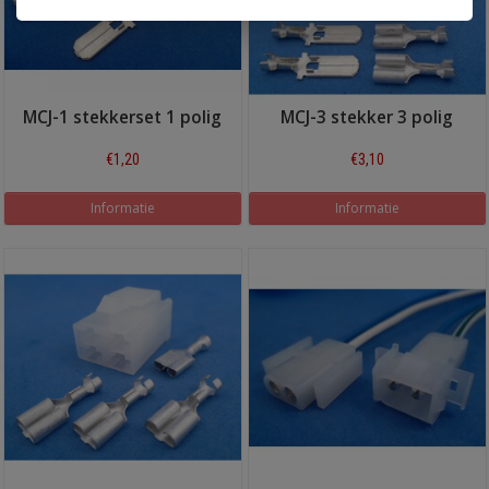
MCJ-1 stekkerset 1 polig
MCJ-3 stekker 3 polig
€1,20
€3,10
Informatie
Informatie