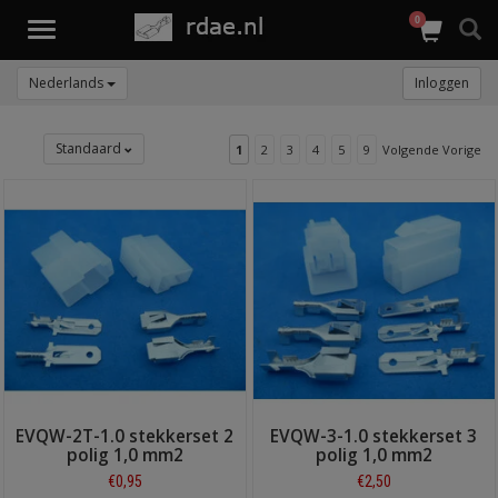
0
Toggle
navigation
Nederlands
Inloggen
Standaard
1
2
3
4
5
9
Volgende Vorige
EVQW-2T-1.0 stekkerset 2
EVQW-3-1.0 stekkerset 3
polig 1,0 mm2
polig 1,0 mm2
€0,95
€2,50