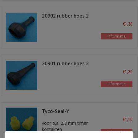
20902 rubber hoes 2
polig kort
€1,30
Informatie
20901 rubber hoes 2
polig lang
€1,30
Informatie
Tyco-Seal-Y
€1,10
voor o.a. 2,8 mm timer
kontakten
Informatie
voor 1,5 - 2,5 mm2 draad