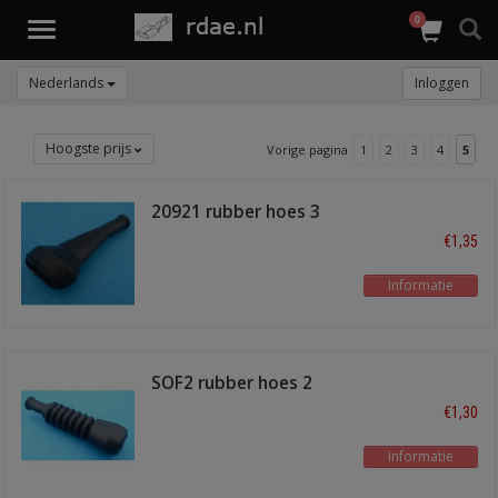
0
Toggle
navigation
Nederlands
Inloggen
Hoogste prijs
Vorige pagina
1
2
3
4
5
20921 rubber hoes 3
polig
€1,35
Informatie
SOF2 rubber hoes 2
polig
€1,30
Informatie