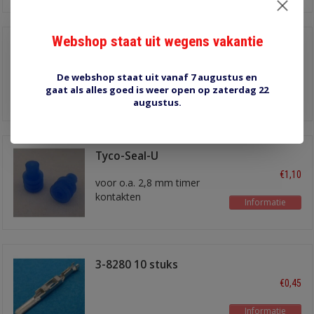
Webshop staat uit wegens vakantie
Tyco-Seal-N
€1,10
voor o.a. 2,8 mm timer
De webshop staat uit vanaf 7 augustus en
kontakten
gaat als alles goed is weer open op zaterdag 22
Informatie
voor 1,5 mm2 draad
augustus.
Tyco-Seal-U
€1,10
voor o.a. 2,8 mm timer
kontakten
Informatie
voor draad 0,35 - 1,0 mm2
3-8280 10 stuks
€0,45
Informatie