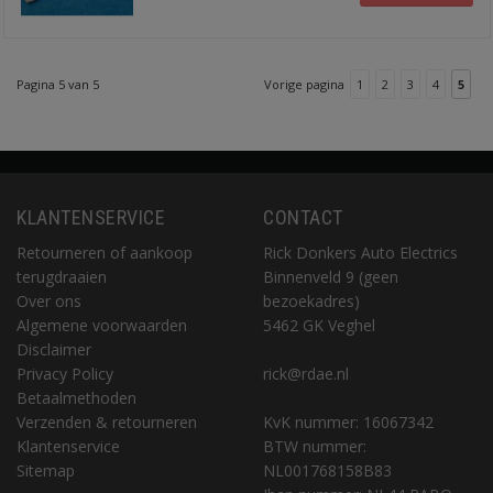
Pagina 5 van 5
Vorige pagina
1
2
3
4
5
KLANTENSERVICE
CONTACT
Retourneren of aankoop
Rick Donkers Auto Electrics
terugdraaien
Binnenveld 9 (geen
Over ons
bezoekadres)
Algemene voorwaarden
5462 GK Veghel
Disclaimer
Privacy Policy
rick@rdae.nl
Betaalmethoden
Verzenden & retourneren
KvK nummer: 16067342
Klantenservice
BTW nummer:
Sitemap
NL001768158B83