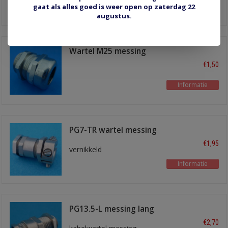
Informatie
gaat als alles goed is weer open op zaterdag 22
augustus.
Wartel M25 messing
vernikkeld
€1,50
Informatie
PG7-TR wartel messing
€1,95
vernikkeld
Informatie
PG13.5-L messing lang
€2,70