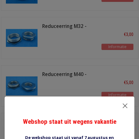
Reduceerring M32 -
M25 Messing
€3,00
Informatie
Reduceerring M40 -
M25 Messing
€5,00
Informatie
Webshop staat uit wegens vakantie
messing wartelmoer
M20 met tandjes
€0,50
De webshop staat uit vanaf 7 augustus en