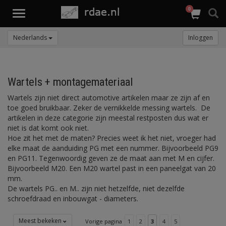
0
Toggle
navigation
Nederlands
Inloggen
Wartels + montagemateriaal
Wartels zijn niet direct automotive artikelen maar ze zijn af en
toe goed bruikbaar. Zeker de vernikkelde messing wartels. De
artikelen in deze categorie zijn meestal restposten dus wat er
niet is dat komt ook niet.
Hoe zit het met de maten? Precies weet ik het niet, vroeger had
elke maat de aanduiding PG met een nummer. Bijvoorbeeld PG9
en PG11. Tegenwoordig geven ze de maat aan met M en cijfer.
Bijvoorbeeld M20. Een M20 wartel past in een paneelgat van 20
mm.
De wartels PG.. en M.. zijn niet hetzelfde, niet dezelfde
schroefdraad en inbouwgat - diameters.
Meest bekeken
Vorige pagina
1
2
3
4
5