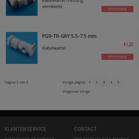
kabelwartel messing
vernikkeld
Informatie
PG9-TR-GRY 5.5-7.5 mm
€1,25
Kabelwartel
Informatie
Pagina 3 van 5
Vorige pagina
1
2
3
4
5
Volgende Vorige
KLANTENSERVICE
CONTACT
Retourneren of aankoop
Rick Donkers Auto Electrics