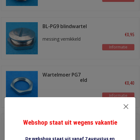
BL-PG9 blindwartel
messing
€0,95
messing vernikkeld
Informatie
Wartelmoer PG7
messing vernikkeld
€0,40
Informatie
Webshop staat uit wegens vakantie
PG16-BLK 10 - 13 mm
€0,50
Kabelwartel
De webshop staat uit vanaf 7 augustus en