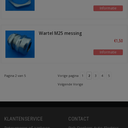
Informatie
Wartel M25 messing
vernikkeld
€1,50
Informatie
Pagina 2 van 5
Vorige pagina
1
2
3
4
5
Volgende Vorige
KLANTENSERVICE
CONTACT
Retourneren of aankoop
Rick Donkers Auto Electrics