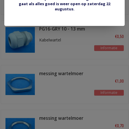
Informatie
gaat als alles goed is weer open op zaterdag 22
augustus.
PG16-GRY 10 - 13 mm
€0,50
Kabelwartel
Informatie
messing wartelmoer
M32
€1,00
Informatie
messing wartelmoer
PG16
€0,70