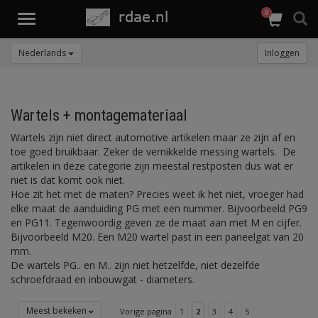
0
Toggle
navigation
Nederlands
Inloggen
Wartels + montagemateriaal
Wartels zijn niet direct automotive artikelen maar ze zijn af en
toe goed bruikbaar. Zeker de vernikkelde messing wartels. De
artikelen in deze categorie zijn meestal restposten dus wat er
niet is dat komt ook niet.
Hoe zit het met de maten? Precies weet ik het niet, vroeger had
elke maat de aanduiding PG met een nummer. Bijvoorbeeld PG9
en PG11. Tegenwoordig geven ze de maat aan met M en cijfer.
Bijvoorbeeld M20. Een M20 wartel past in een paneelgat van 20
mm.
De wartels PG.. en M.. zijn niet hetzelfde, niet dezelfde
schroefdraad en inbouwgat - diameters.
Meest bekeken
Vorige pagina
1
2
3
4
5