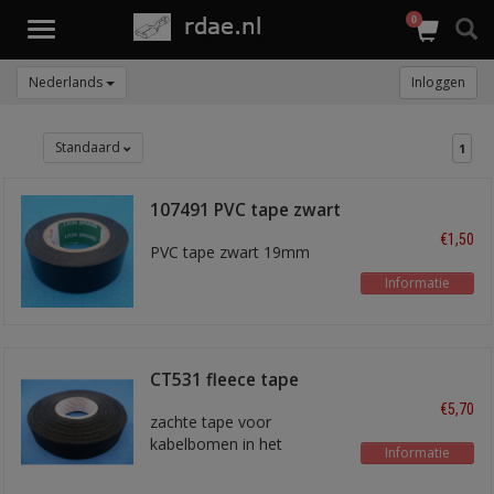
0
Toggle
navigation
Nederlands
Inloggen
Standaard
1
107491 PVC tape zwart
€1,50
PVC tape zwart 19mm
Informatie
CT531 fleece tape
€5,70
zachte tape voor
kabelbomen in het
Informatie
interieur