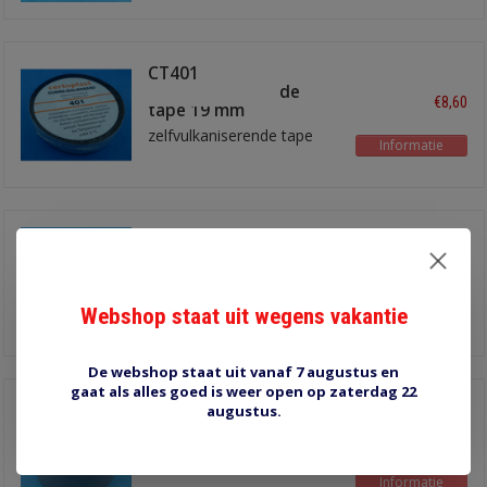
CT401
zelfvulkaniserende
€8,60
tape 19 mm
zelfvulkaniserende tape
Informatie
PVC tape 19mm groen
€1,00
Webshop staat uit wegens vakantie
Informatie
De webshop staat uit vanaf 7 augustus en
gaat als alles goed is weer open op zaterdag 22
PVC tape 38mm grijs
augustus.
€2,00
Informatie