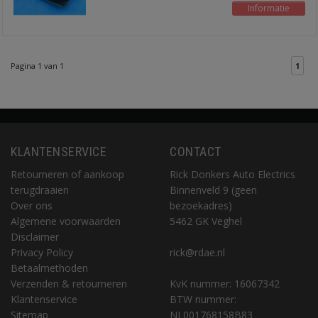
Informatie
Pagina 1 van 1
1
KLANTENSERVICE
CONTACT
Retourneren of aankoop
Rick Donkers Auto Electrics
terugdraaien
Binnenveld 9 (geen
Over ons
bezoekadres)
Algemene voorwaarden
5462 GK Veghel
Disclaimer
Privacy Policy
rick@rdae.nl
Betaalmethoden
Verzenden & retourneren
KvK nummer: 16067342
Klantenservice
BTW nummer:
Sitemap
NL001768158B83