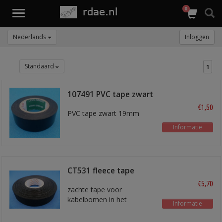
0
Toggle
navigation
Nederlands
Inloggen
Standaard
1
107491 PVC tape zwart
€1,50
PVC tape zwart 19mm
Informatie
CT531 fleece tape
€5,70
zachte tape voor
kabelbomen in het
Informatie
interieur