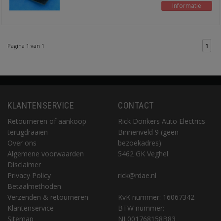
Informatie
Pagina 1 van 1
1
KLANTENSERVICE
CONTACT
Retourneren of aankoop
Rick Donkers Auto Electrics
terugdraaien
Binnenveld 9 (geen
Over ons
bezoekadres)
Algemene voorwaarden
5462 GK Veghel
Disclaimer
Privacy Policy
rick@rdae.nl
Betaalmethoden
Verzenden & retourneren
KvK nummer: 16067342
Klantenservice
BTW nummer:
Sitemap
NL001768158B83