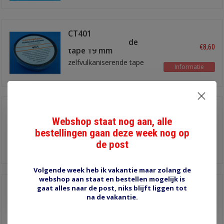
CT401
zelfvulkaniserende
€8,60
tape 19 mm
zelfvulkaniserende tape
Informatie
PVC tape 19mm groen
Webshop staat nog aan, alle
€1,00
bestellingen gaan deze week nog op
de post
Informatie
Volgende week heb ik vakantie maar zolang de
webshop aan staat en bestellen mogelijk is
gaat alles naar de post, niks blijft liggen tot
PVC tape 38mm grijs
na de vakantie.
€2,00
Informatie