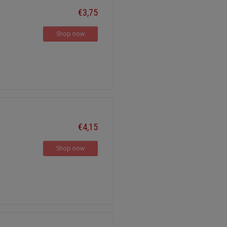
€3,75
Shop now
€4,15
Shop now