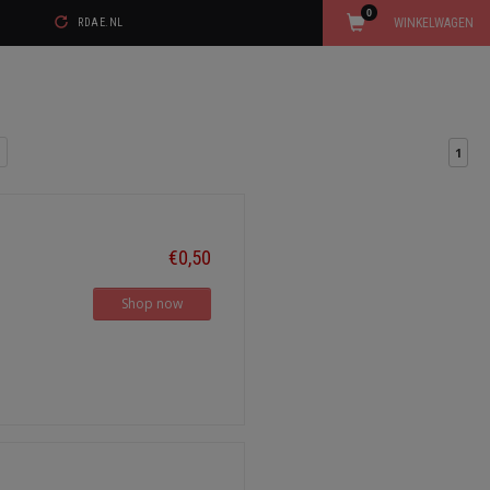
0
WINKELWAGEN
RDAE.NL
1
€0,50
Shop now