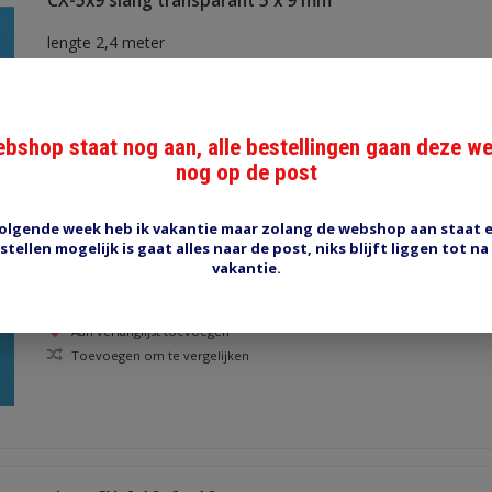
CX-5x9 slang transparant 5 x 9 mm
lengte 2,4 meter
Aan verlanglijst toevoegen
Toevoegen om te vergelijken
bshop staat nog aan, alle bestellingen gaan deze w
nog op de post
olgende week heb ik vakantie maar zolang de webshop aan staat 
CX-8-11, binnendiameter 8 mm
stellen mogelijk is gaat alles naar de post, niks blijft liggen tot na
vakantie.
transparant, buitendiameter 11 mm
Aan verlanglijst toevoegen
Toevoegen om te vergelijken