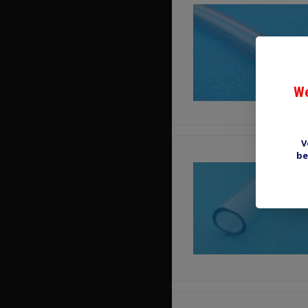
We
V
be