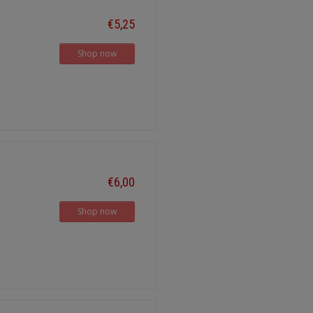
€5,25
Shop now
€6,00
Shop now