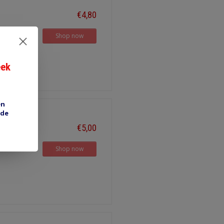
€4,80
Shop now
eek
en
 de
€5,00
Shop now