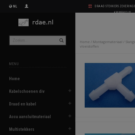
NL
DRAAD STEKKERS ZEKERIN
KRIMPKOUS
Home
/
Montagemateriaal
/
Slang
vloeistoffen
MENU
Home
Kabelschoenen div
Draad en kabel
Accu aansluitmateriaal
Multistekkers