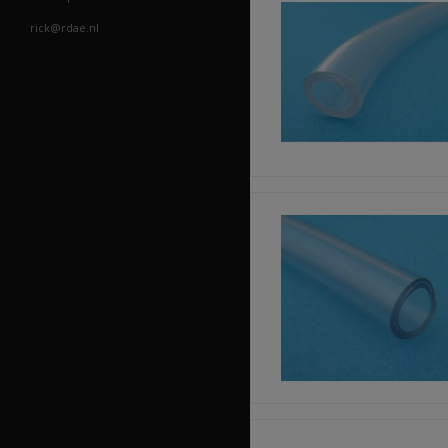
rick@rdae.nl