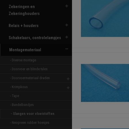
Zekeringen en
Zekeringhouders
Relais + houders
Schakelaars, controlelampjes
Montagemateriaal
- Diverse montage 
- Doorvoer en blinde tules 
- Doorvoermateriaal draden 
- Krimpkous 
- Tape 
- Bundelbandjes 
- Slangen voor vloeistoffen 
- Neopreen rubber hoesjes 