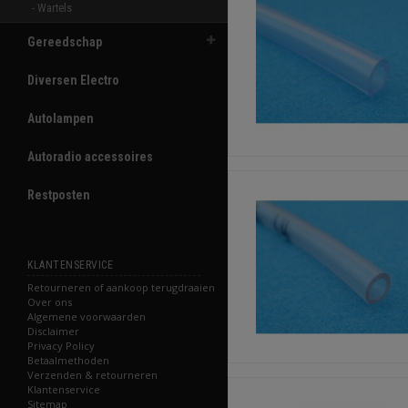
- Wartels 
Gereedschap
Diversen Electro
Autolampen
Autoradio accessoires
Restposten
KLANTENSERVICE
Retourneren of aankoop terugdraaien
Over ons
Algemene voorwaarden
Disclaimer
Privacy Policy
Betaalmethoden
Verzenden & retourneren
Klantenservice
Sitemap