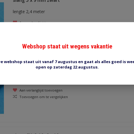
slang 5 x 9 mm zwart
lengte 2,4 meter
Aan verlanglijst toevoegen
Toevoegen om te vergelijken
Webshop staat uit wegens vakantie
e webshop staat uit vanaf 7 augustus en gaat als alles goed is we
open op zaterdag 22 augustus.
slang 6 x 13 mm zwart
lengte 2,5 meter
Aan verlanglijst toevoegen
Toevoegen om te vergelijken