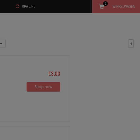
0
WINKELWAGEN
RDAE.NL
1
€3,00
Shop now