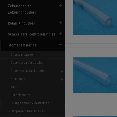
Zekeringen en
Zekeringhouders
Relais + houders
Schakelaars, controlelampjes
Montagemateriaal
- Diverse montage 
- Doorvoer en blinde tules 
- Doorvoermateriaal draden 
- Krimpkous 
- Tape 
- Bundelbandjes 
- Slangen voor vloeistoffen 
- Neopreen rubber hoesjes 