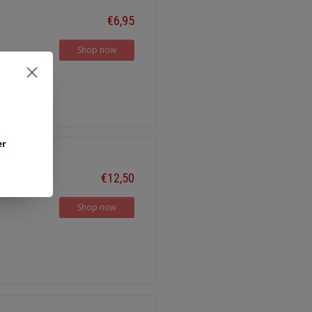
€6,95
Shop now
er
€12,50
Shop now