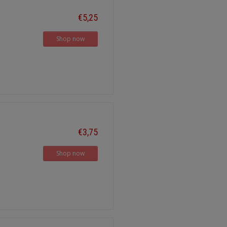
€5,25
Shop now
€3,75
Shop now