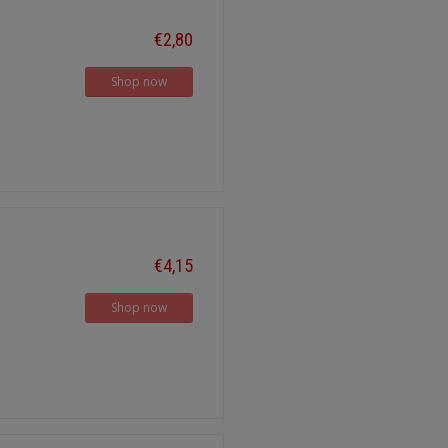
€2,80
Shop now
€4,15
Shop now