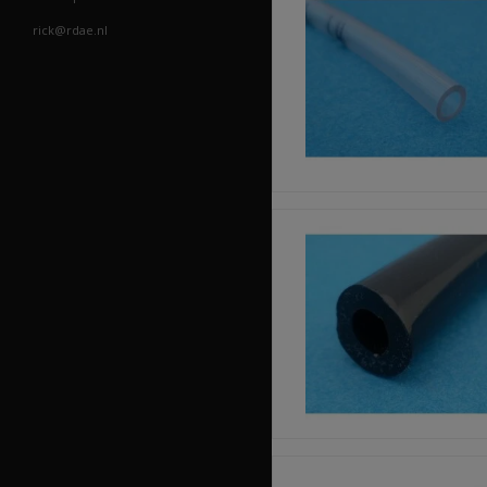
rick@rdae.nl