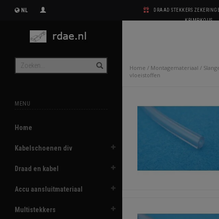
NL
DRAAD STEKKERS ZEKERIN
KRIMPKOUS
Home
/
Montagemateriaal
/
Slang
vloeistoffen
MENU
Home
Kabelschoenen div
Draad en kabel
Accu aansluitmateriaal
Multistekkers