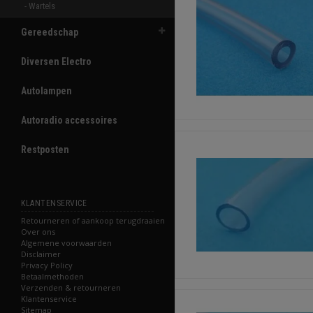
- Wartels 
Gereedschap
Diversen Electro
Autolampen
Autoradio accessoires
Restposten
KLANTENSERVICE
Retourneren of aankoop terugdraaien
Over ons
Algemene voorwaarden
Disclaimer
Privacy Policy
Betaalmethoden
Verzenden & retourneren
Klantenservice
Sitemap