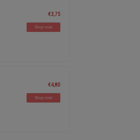
€3,75
Shop now
€4,80
Shop now