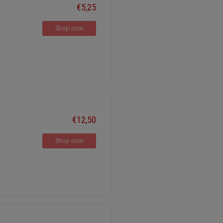
€5,25
Shop now
€12,50
Shop now