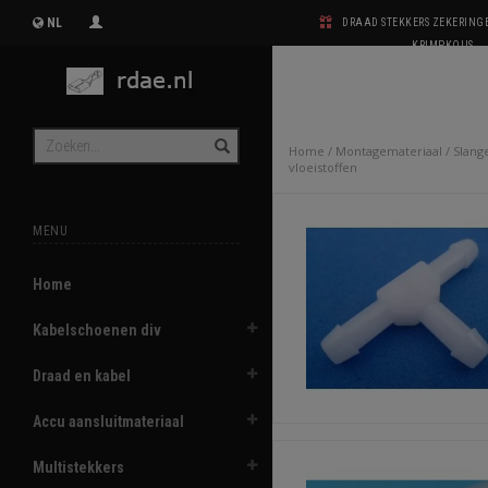
NL
DRAAD STEKKERS ZEKERIN
KRIMPKOUS
Home
/
Montagemateriaal
/
Slang
vloeistoffen
MENU
Home
Kabelschoenen div
Draad en kabel
Accu aansluitmateriaal
Multistekkers