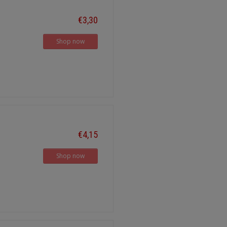
€3,30
Shop now
€4,15
Shop now