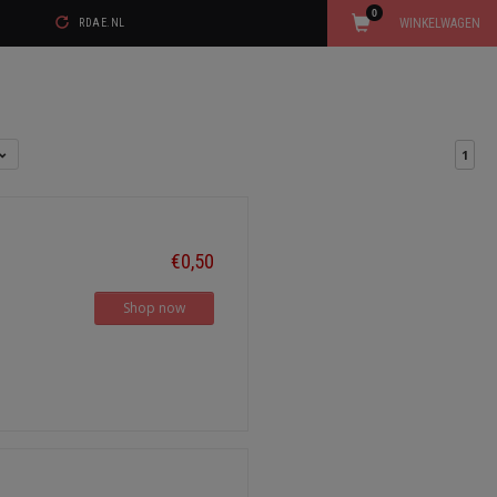
0
WINKELWAGEN
RDAE.NL
1
€0,50
Shop now