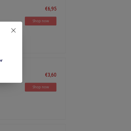
€6,95
Shop now
er
€3,60
Shop now