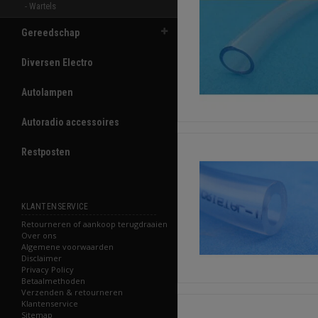
- Wartels 
Gereedschap
Diversen Electro
Autolampen
Autoradio accessoires
Restposten
KLANTENSERVICE
Retourneren of aankoop terugdraaien
Over ons
Algemene voorwaarden
Disclaimer
Privacy Policy
Betaalmethoden
Verzenden & retourneren
Klantenservice
Sitemap