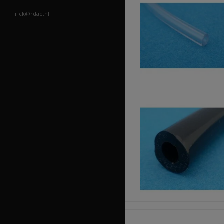
rick@rdae.nl