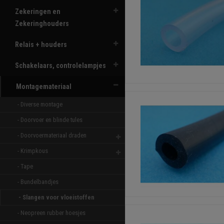
Zekeringen en
Zekeringhouders
Relais + houders
Schakelaars, controlelampjes
Montagemateriaal
- Diverse montage 
- Doorvoer en blinde tules 
- Doorvoermateriaal draden 
- Krimpkous 
- Tape 
- Bundelbandjes 
- Slangen voor vloeistoffen 
- Neopreen rubber hoesjes 