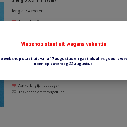
slang 5 x 9 mm zwart
lengte 2,4 meter
Aan verlanglijst toevoegen
Toevoegen om te vergelijken
Webshop staat uit wegens vakantie
e webshop staat uit vanaf 7 augustus en gaat als alles goed is we
open op zaterdag 22 augustus.
CX-3, binnendiameter 3 mm
transparant, buitendiameter 5 mm
Aan verlanglijst toevoegen
Toevoegen om te vergelijken