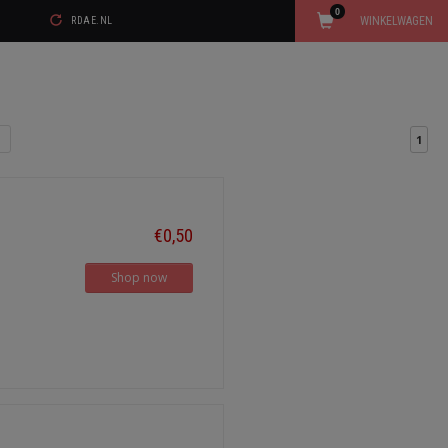
0
WINKELWAGEN
RDAE.NL
1
€0,50
Shop now