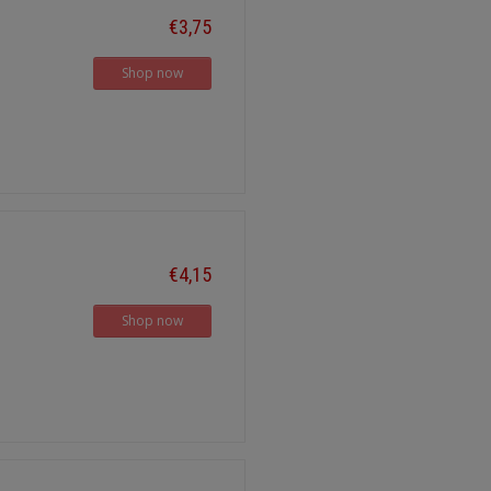
€3,75
Shop now
€4,15
Shop now