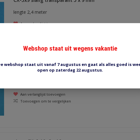
CX-5x9 slang transparant 5 x 9 mm
lengte 2,4 meter
Aan verlanglijst toevoegen
Toevoegen om te vergelijken
Webshop staat uit wegens vakantie
e webshop staat uit vanaf 7 augustus en gaat als alles goed is we
open op zaterdag 22 augustus.
CX-8-11, binnendiameter 8 mm
transparant, buitendiameter 11 mm
Aan verlanglijst toevoegen
Toevoegen om te vergelijken