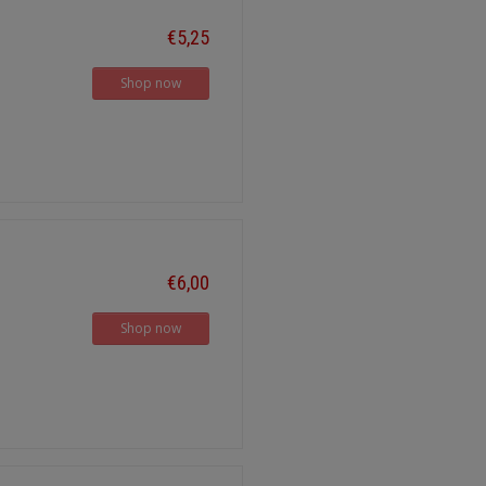
€5,25
Shop now
€6,00
Shop now