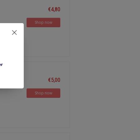
€4,80
Shop now
er
€5,00
Shop now