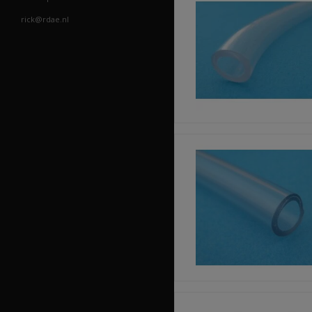
rick@rdae.nl