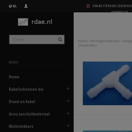
NL
DRAAD STEKKERS ZEKERIN
KRIMPKOUS
Home
/
Montagemateriaal
/
Slang
vloeistoffen
MENU
Home
Kabelschoenen div
Draad en kabel
Accu aansluitmateriaal
Multistekkers