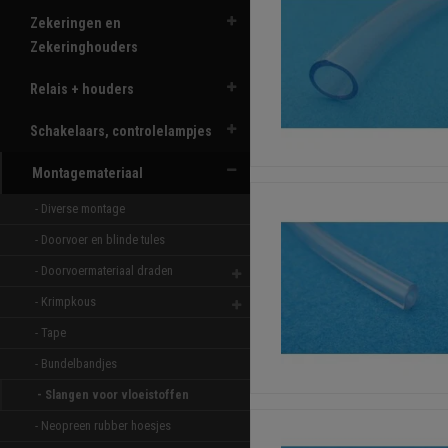
Zekeringen en
Zekeringhouders
Relais + houders
Schakelaars, controlelampjes
Montagemateriaal
- Diverse montage 
- Doorvoer en blinde tules 
- Doorvoermateriaal draden 
- Krimpkous 
- Tape 
- Bundelbandjes 
- Slangen voor vloeistoffen 
- Neopreen rubber hoesjes 