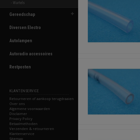
- Wartels 
Gereedschap
Diversen Electro
Autolampen
Autoradio accessoires
Restposten
KLANTENSERVICE
Retourneren of aankoop terugdraaien
Over ons
Algemene voorwaarden
Disclaimer
Privacy Policy
Betaalmethoden
Verzenden & retourneren
Klantenservice
Sitemap