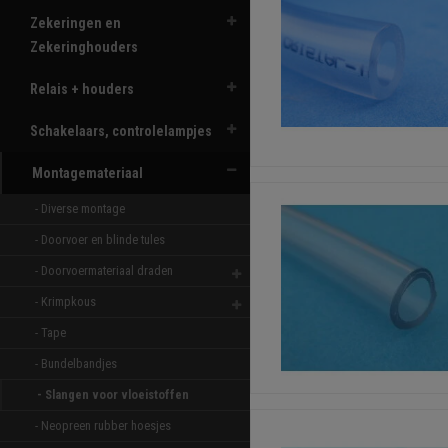
Zekeringen en
Zekeringhouders
Relais + houders
Schakelaars, controlelampjes
Montagemateriaal
- Diverse montage 
- Doorvoer en blinde tules 
- Doorvoermateriaal draden 
- Krimpkous 
- Tape 
- Bundelbandjes 
- Slangen voor vloeistoffen 
- Neopreen rubber hoesjes 