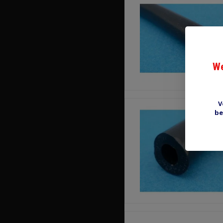
We
V
be