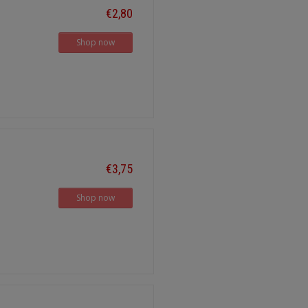
€2,80
Shop now
€3,75
Shop now