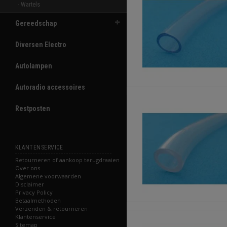
- Wartels 
Gereedschap
Diversen Electro
Autolampen
Autoradio accessoires
Restposten
KLANTENSERVICE
Retourneren of aankoop terugdraaien
Over ons
Algemene voorwaarden
Disclaimer
Privacy Policy
Betaalmethoden
Verzenden & retourneren
Klantenservice
Sitemap