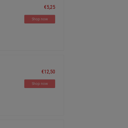
€5,25
Shop now
€12,50
Shop now