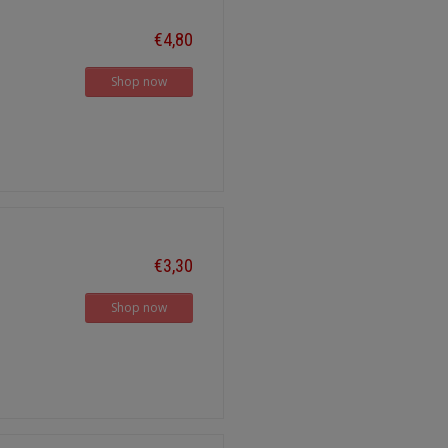
€4,80
Shop now
€3,30
Shop now