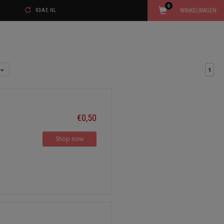
0
WINKELWAGEN
RDAE.NL
t
1
€0,50
Shop now