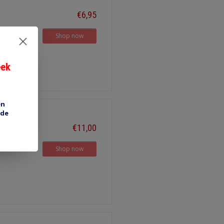
€6,95
Shop now
eek
en
 de
€11,00
Shop now