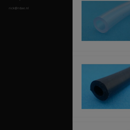
rick@rdae.nl