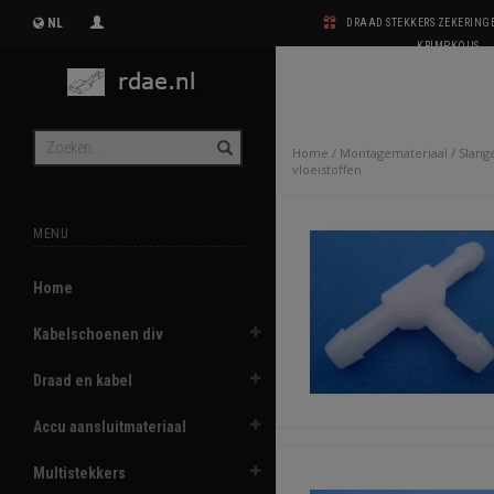
NL
DRAAD STEKKERS ZEKERIN
KRIMPKOUS
Home
/
Montagemateriaal
/
Slang
vloeistoffen
MENU
Home
Kabelschoenen div
Draad en kabel
Accu aansluitmateriaal
Multistekkers