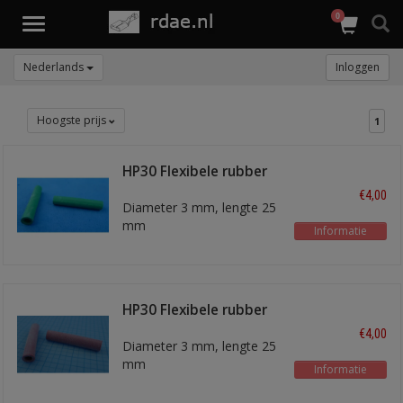
0
Toggle
navigation
Nederlands
Inloggen
Hoogste prijs
1
HP30 Flexibele rubber
hoes groen
€4,00
Diameter 3 mm, lengte 25
mm
Informatie
HP30 Flexibele rubber
hoes rose
€4,00
Diameter 3 mm, lengte 25
mm
Informatie