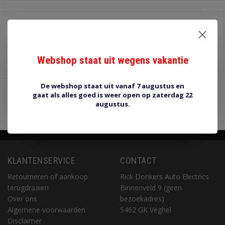
HP30 Flexibele rubber
hoes blauw
€4,00
Diameter 3 mm, lengte 25
mm
Webshop staat uit wegens vakantie
Informatie
De webshop staat uit vanaf 7 augustus en
gaat als alles goed is weer open op zaterdag 22
Pagina 1 van 1
1
augustus.
KLANTENSERVICE
CONTACT
Retourneren of aankoop
Rick Donkers Auto Electrics
terugdraaien
Binnenveld 9 (geen
Over ons
bezoekadres)
Algemene voorwaarden
5462 GK Veghel
Disclaimer