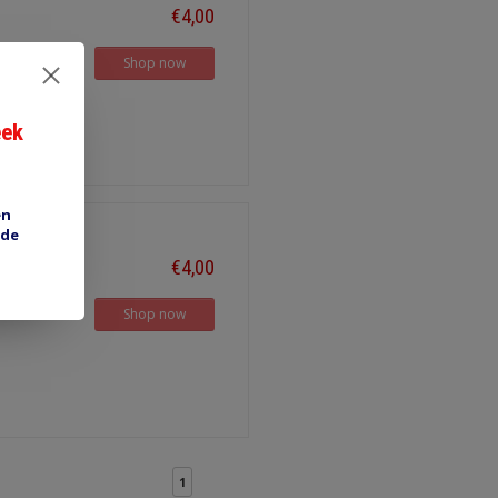
€4,00
Shop now
eek
en
 de
€4,00
Shop now
1