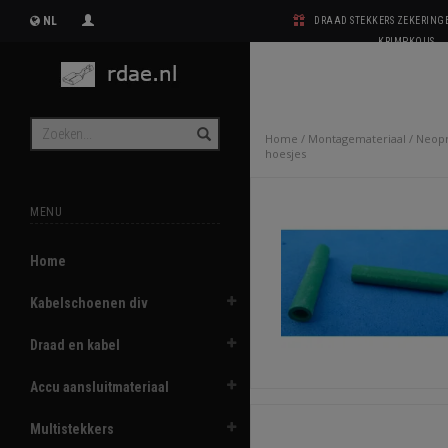
NL
DRAAD STEKKERS ZEKERIN
KRIMPKOUS
Home
/
Montagemateriaal
/
Neopr
hoesjes
MENU
Home
Kabelschoenen div
Draad en kabel
Accu aansluitmateriaal
Multistekkers