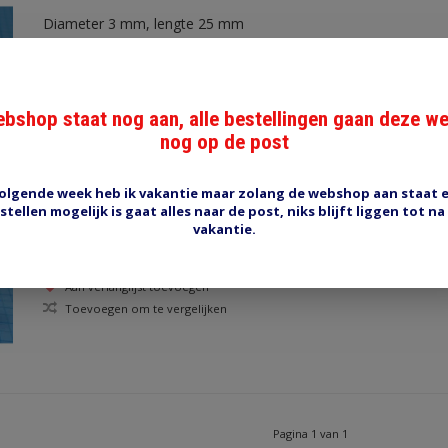
Diameter 3 mm, lengte 25 mm
Aan verlanglijst toevoegen
Toevoegen om te vergelijken
bshop staat nog aan, alle bestellingen gaan deze w
nog op de post
olgende week heb ik vakantie maar zolang de webshop aan staat 
HP30 Flexibele rubber hoes blauw
stellen mogelijk is gaat alles naar de post, niks blijft liggen tot na
vakantie.
Diameter 3 mm, lengte 25 mm
Aan verlanglijst toevoegen
Toevoegen om te vergelijken
Pagina 1 van 1