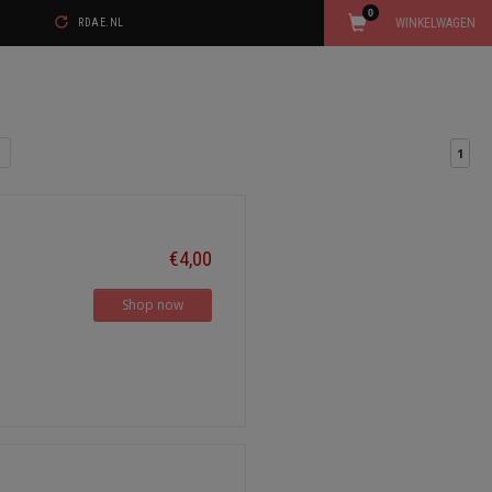
0
WINKELWAGEN
RDAE.NL
1
€4,00
Shop now