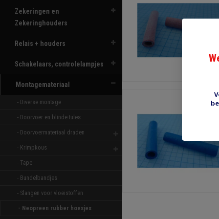
Zekeringen en
Zekeringhouders
Relais + houders
We
Schakelaars, controlelampjes
Montagemateriaal
V
- Diverse montage 
be
- Doorvoer en blinde tules 
- Doorvoermateriaal draden 
- Krimpkous 
- Tape 
- Bundelbandjes 
- Slangen voor vloeistoffen 
- Neopreen rubber hoesjes 