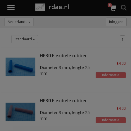
0
Toggle
navigation
Nederlands
Inloggen
Standaard
1
HP30 Flexibele rubber
hoes blauw
€4,00
Diameter 3 mm, lengte 25
mm
Informatie
HP30 Flexibele rubber
hoes rose
€4,00
Diameter 3 mm, lengte 25
mm
Informatie