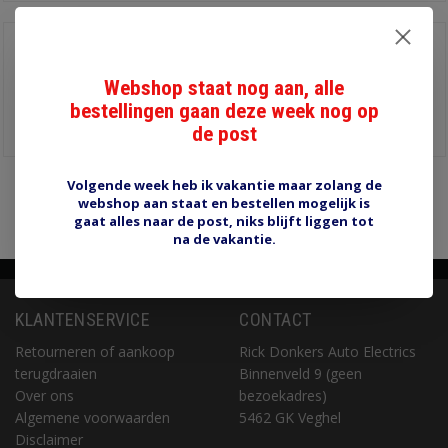
HP30 Flexibele rubber
hoes groen
€4,00
Webshop staat nog aan, alle
Diameter 3 mm, lengte 25
bestellingen gaan deze week nog op
mm
Informatie
de post
Volgende week heb ik vakantie maar zolang de
Pagina 1 van 1
1
webshop aan staat en bestellen mogelijk is
gaat alles naar de post, niks blijft liggen tot
na de vakantie.
KLANTENSERVICE
CONTACT
Retourneren of aankoop
Rick Donkers Auto Electrics
terugdraaien
Binnenveld 9 (geen
Over ons
bezoekadres)
Algemene voorwaarden
5462 GK Veghel
Disclaimer