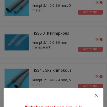
€4,25
krimpt 2:1, 6.0-3.0 mm, 5
meter
Informatie
HSS6.0TR krimpkous
€4,25
krimpt 2:1, 6.0-3.0 mm
transparant
Informatie
5 meter
HSS4.5GRY krimpkous
4,5 mm
€4,00
krimpt 2:1, 4.8-2.4 mm, 5
meter
Informatie