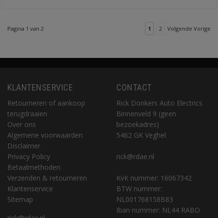
Pagina 1 van 2
1
2
Volgende Vorige
KLANTENSERVICE
CONTACT
Retourneren of aankoop
Rick Donkers Auto Electrics
terugdraaien
Binnenveld 9 (geen
Over ons
bezoekadres)
Algemene voorwaarden
5462 GK Veghel
Disclaimer
Privacy Policy
rick@rdae.nl
Betaalmethoden
Verzenden & retourneren
KvK nummer: 16067342
Klantenservice
BTW nummer:
Sitemap
NL001768158B83
Iban nummer: NL44 RABO
rick@rdae.nl