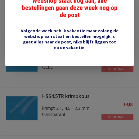
Webshop staat nog aan, alle
HSS4.8W krimpkous
bestellingen gaan deze week nog op
€4,00
krimpt 2:1, 4.8-2.4 mm
de post
WIT, 5 meter
Informatie
Volgende week heb ik vakantie maar zolang de
webshop aan staat en bestellen mogelijk is
gaat alles naar de post, niks blijft liggen tot
na de vakantie.
HSS4.8Y krimpkous
geel 5 meter
€4,00
krimpt 2:1, 4.8-2.4 mm
GEEL
Informatie
HSS4.5TR krimpkous
€4,00
krimpt 2:1, 4.5 - 2.3 mm
transparant
Informatie
lengte 5 meter