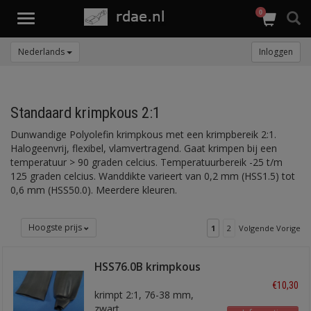
0
Toggle
navigation
Nederlands
Inloggen
Standaard krimpkous 2:1
Dunwandige Polyolefin krimpkous met een krimpbereik 2:1.
Halogeenvrij, flexibel, vlamvertragend. Gaat krimpen bij een
temperatuur > 90 graden celcius. Temperatuurbereik -25 t/m
125 graden celcius. Wanddikte varieert van 0,2 mm (HSS1.5) tot
0,6 mm (HSS50.0). Meerdere kleuren.
Hoogste prijs
1
2
Volgende Vorige
HSS76.0B krimpkous
76mm
€10,30
krimpt 2:1, 76-38 mm,
zwart