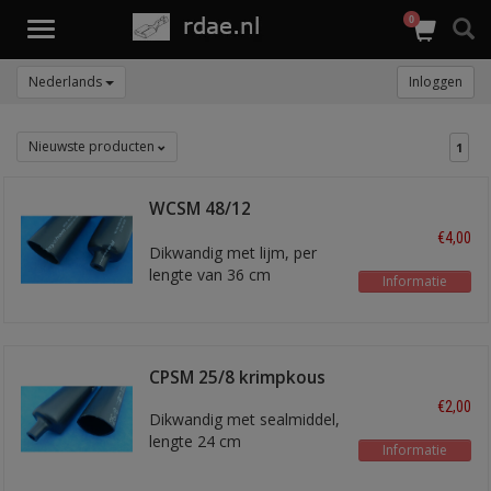
0
Toggle
navigation
Nederlands
Inloggen
Nieuwste producten
1
WCSM 48/12
krimpkous
€4,00
Dikwandig met lijm, per
lengte van 36 cm
Informatie
CPSM 25/8 krimpkous
€2,00
Dikwandig met sealmiddel,
lengte 24 cm
Informatie