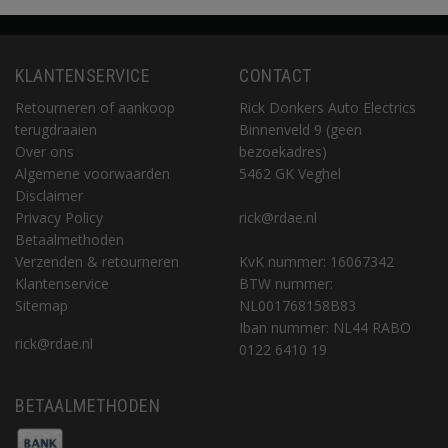
KLANTENSERVICE
CONTACT
Retourneren of aankoop
Rick Donkers Auto Electrics
terugdraaien
Binnenveld 9 (geen
Over ons
bezoekadres)
Algemene voorwaarden
5462 GK Veghel
Disclaimer
Privacy Policy
rick@rdae.nl
Betaalmethoden
Verzenden & retourneren
KvK nummer: 16067342
Klantenservice
BTW nummer:
Sitemap
NL001768158B83
Iban nummer: NL44 RABO
rick@rdae.nl
0122 6410 19
BETAALMETHODEN