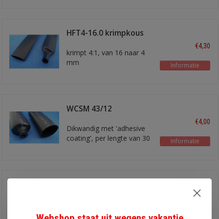
HFT4-16.0 krimpkous
16 mm
€4,30
krimpt 4:1, van 16 naar 4
mm
Informatie
WCSM 43/12
krimpkous
€4,00
Dikwandig met 'adhesive
coating', per lengte van 30
Informatie
cm
HFT4-8.0 krimpkous 8
mm
€2,10
krimpt 4:1, 8.0 - 2,0 mm
Webshop staat uit wegens vakantie
Informatie