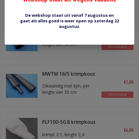
De webshop staat uit vanaf 7 augustus en
gaat als alles goed is weer open op zaterdag 22
MWTM 25/8 krimpkous
augustus.
€2,00
Dikwandig met lijm, per
lengte van 30 cm
Informatie
MWTM 16/5 krimpkous
€1,00
Dikwandig met lijm, per
lengte van 30 cm
Informatie
PLF100-50.8 krimpkous
50 mm
€6,00
krimpt 2:1, lengte 2,4